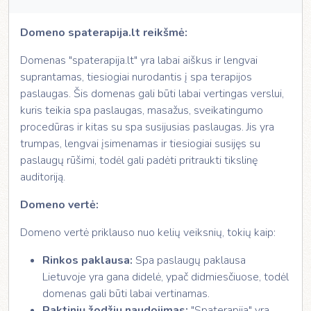
Domeno spaterapija.lt reikšmė:
Domenas "spaterapija.lt" yra labai aiškus ir lengvai
suprantamas, tiesiogiai nurodantis į spa terapijos
paslaugas. Šis domenas gali būti labai vertingas verslui,
kuris teikia spa paslaugas, masažus, sveikatingumo
procedūras ir kitas su spa susijusias paslaugas. Jis yra
trumpas, lengvai įsimenamas ir tiesiogiai susijęs su
paslaugų rūšimi, todėl gali padėti pritraukti tikslinę
auditoriją.
Domeno vertė:
Domeno vertė priklauso nuo kelių veiksnių, tokių kaip:
Rinkos paklausa:
Spa paslaugų paklausa
Lietuvoje yra gana didelė, ypač didmiesčiuose, todėl
domenas gali būti labai vertinamas.
Raktinių žodžių naudojimas:
"Spaterapija" yra