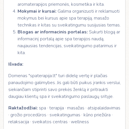
aromaterapijos priemonės, kosmetika ir kita.
Mokymai ir kursai:
Galima organizuoti ir reklamuoti
mokymus bei kursus apie spa terapiją, masažo
technikas ir kitas su sveikatingumu susijusias temas.
Blogas ar informacinis portalas:
Sukurti blogą ar
informacinį portalą apie spa terapijos naudą,
naujausias tendencijas, sveikatingumo patarimus ir
kita.
Išvada:
Domenas "spaterapija.lt" turi didelę vertę ir plačias
panaudojimo galimybes. Jis gali būti puikus įrankis verslui,
siekiančiam stiprinti savo prekės ženklą ir pritraukti
daugiau klientų spa ir sveikatingumo paslaugų srityje.
Raktažodžiai:
spa · terapija · masažas · atsipalaidavimas
· grožio procedūros · sveikatingumas · kūno priežiūra ·
relaksacija · sveikatos centras · wellness