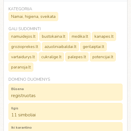
KATEGORIJA
Namai, higiena, sveikata
GALI SUDOMINTI
namuidejos.lt
bustokaina.lt
medika.lt
kanapes.lt
grozioprekes.lt
azuoliniaibaldai.lt
gerilaiptai.lt
vartaidurys.lt
cukralige.lt
palepes.lt
potencijai.lt
paranoja.lt
DOMENO DUOMENYS
Būsena
registruotas
Ilgis
11 simboliai
Iki karantino