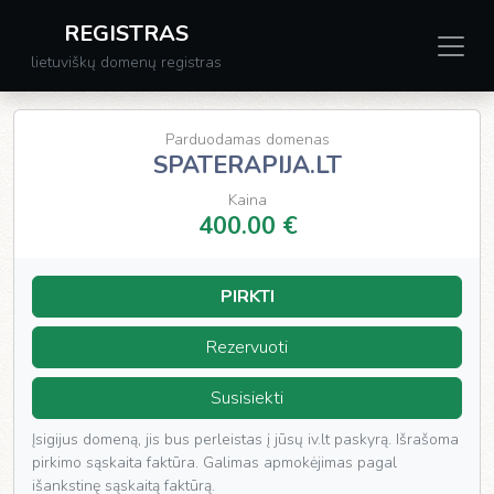
REGISTRAS
lietuviškų domenų registras
Parduodamas domenas
SPATERAPIJA.LT
Kaina
400.00 €
PIRKTI
Rezervuoti
Susisiekti
Įsigijus domeną, jis bus perleistas į jūsų iv.lt paskyrą. Išrašoma
pirkimo sąskaita faktūra. Galimas apmokėjimas pagal
išankstinę sąskaitą faktūrą.