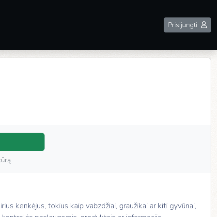
Prisijungti
tūrą.
rius kenkėjus, tokius kaip vabzdžiai, graužikai ar kiti gyvūnai,