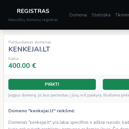
REGISTRAS
Domenai
Statistika
Tikrini
lietuviškų domenų registras
Parduodamas domenas
KENKEJAI.LT
Kaina
400.00 €
PIRKTI
Įsigijus domeną, jis bus perleistas į jūsų iv.lt paskyrą. Išrašoma pi
Domeno "kenkejai.lt" reikšmė:
Domenas "kenkejai.lt" yra labai specifinis ir aiškiai nurodo, kad