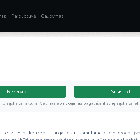
mas
Parduotuvė
Gaudymas
Rezervuoti
Susisiekti
rkimo sąskaita faktūra. Galimas apmokėjimas pagal išankstinę sąskaitą fak
 jis susijęs su kenkėjais. Tai gali būti suprantama kaip nuoroda į įvai