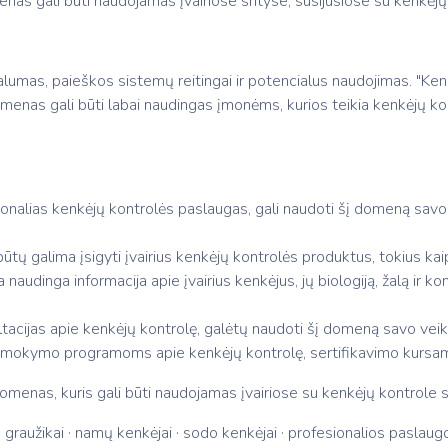
as gali būti naudojamas įvairiose srityse, susijusiose su kenkėjų
lumas, paieškos sistemų reitingai ir potencialus naudojimas. "Kenke
omenas gali būti labai naudingas įmonėms, kurios teikia kenkėjų k
ionalias kenkėjų kontrolės paslaugas, gali naudoti šį domeną savo s
ūtų galima įsigyti įvairius kenkėjų kontrolės produktus, tokius kaip 
 naudinga informacija apie įvairius kenkėjus, jų biologiją, žalą ir 
tacijas apie kenkėjų kontrolę, galėtų naudoti šį domeną savo veiklai
a mokymo programoms apie kenkėjų kontrolę, sertifikavimo kursam
 domenas, kuris gali būti naudojamas įvairiose su kenkėjų kontrole s
i · graužikai · namų kenkėjai · sodo kenkėjai · profesionalios paslaug