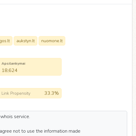
gos.lt
aukstyn.lt
nuomone.lt
Apsilankymai
18,624
33.3%
Link Propensity