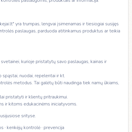
 kontrolės paslaugomis, produktais ar informacija.
jai.lt" yra trumpas, lengvai įsimenamas ir tiesiogiai susijęs
ontrolės paslaugas, parduoda atitinkamus produktus ar teikia
vetainei, kurioje pristatytų savo paslaugas, kainas ir
spąstai, nuodai, repelentai ir kt.
kontrolės metodus. Tai galėtų būti naudinga tiek namų ūkiams,
 pristatyti ir klientų pritraukimui.
s ir kitoms edukacinėms iniciatyvoms.
usijusiose srityse.
os · kenkėjų kontrolė · prevencija