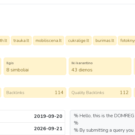
th.lt
trauka.lt
mobiliscena.lt
cukralige.lt
burimas.lt
fotokny
Ilgis
Iki karantino
8 simboliai
43 dienos
114
112
Backlinks
Quality Backlinks
2019-09-20
2026-09-21