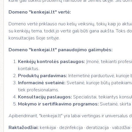
kurie gali sukelti problemų namuose ar žemės ūkyje. Šis domen
Domeno "kenkejai.lt" vertė:
Domeno vertė priklauso nuo kelių veiksnių, tokių kaip jo aktua
su kenkėjų tema, todėl jo vertė gali būti gana aukšta. Toks d
konsultacijas šioje srityje.
Domeno "kenkejai.lt" panaudojimo galimybės:
Kenkėjų kontrolės paslaugos:
Įmonė, teikianti profes
kontaktus.
Produktų pardavimas:
Internetinė parduotuvė, kurioje b
Informacinė svetainė:
Svetainė, kurioje būtų pateikiama
tiek profesionalams.
Konsultacijų paslaugos:
Specialistai, teikiantys konsul
Mokymo ir sertifikavimo programos:
Svetainė, skirt
Apibendrinant, "kenkejai.lt" yra labai vertingas ir universalus
Raktažodžiai:
kenkėjai · dezinfekcija · deratizacija · vabzdžia