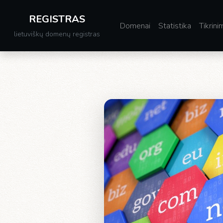
REGISTRAS
Domenai
Statistika
Tikrini
lietuviškų domenų registras