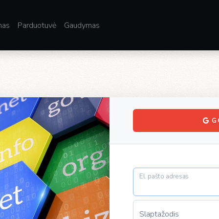
mas
Parduotuvė
Gaudymas
G
El. pašto adresas
Slaptažodis