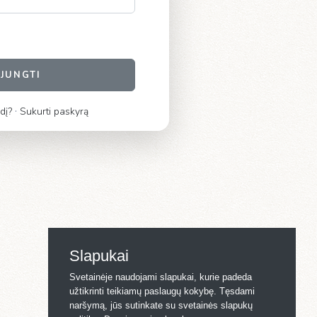
IJUNGTI
·
dį?
Sukurti paskyrą
Slapukai
Svetainėje naudojami slapukai, kurie padeda
užtikrinti teikiamų paslaugų kokybę. Tęsdami
naršymą, jūs sutinkate su svetainės slapukų