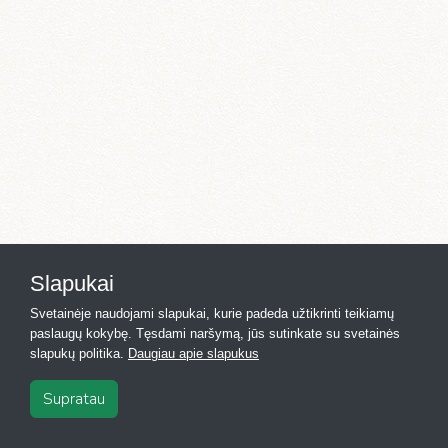
Slapukai
Svetainėje naudojami slapukai, kurie padeda užtikrinti teikiamų
paslaugų kokybę. Tęsdami naršymą, jūs sutinkate su svetainės
slapukų politika.
Daugiau apie slapukus
Supratau
2026
·
Registras.lt
·
Kontaktai