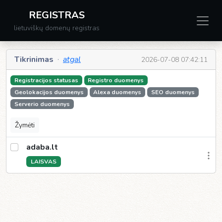
REGISTRAS
lietuviškų domenų registras
Tikrinimas
·
atgal
2026-07-08 07:42:11
Registracijos statusas
Registro duomenys
Geolokacijos duomenys
Alexa duomenys
SEO duomenys
Serverio duomenys
Žymėti
adaba.lt
LAISVAS