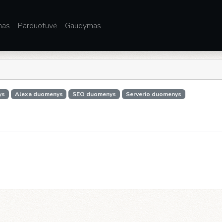
mas
Parduotuvė
Gaudymas
ys
Alexa duomenys
SEO duomenys
Serverio duomenys