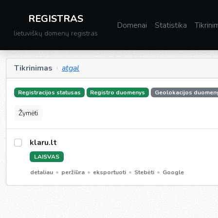
REGISTRAS
Domenai
Statistika
Tikrini
lietuviškų domenų registras
Tikrinimas
·
atgal
Registracijos statusas
Registro duomenys
Geolokacijos duomen
Žymėti
klaru.lt
LAISVAS
•
•
•
•
detaliau
peržiūra
eksportuoti
Stebėti
Google