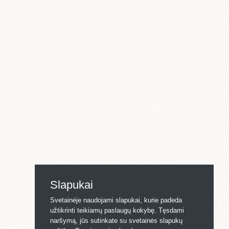
Slapukai
Svetainėje naudojami slapukai, kurie padeda
užtikrinti teikiamų paslaugų kokybę. Tęsdami
naršymą, jūs sutinkate su svetainės slapukų