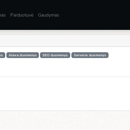
mas
Parduotuvė
Gaudymas
ys
Alexa duomenys
SEO duomenys
Serverio duomenys