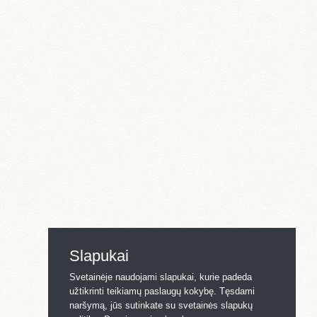
Slapukai
Svetainėje naudojami slapukai, kurie padeda
užtikrinti teikiamų paslaugų kokybę. Tęsdami
naršymą, jūs sutinkate su svetainės slapukų