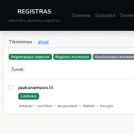
REGISTRAS
Domenai
Statistika
Tikrini
lietuviškų domenų registras
Tikrinimas
·
atgal
Registracijos statusas
Registro duomenys
Geolokacijos duomen
Žymėti
jaukunamuos.lt
LAISVAS
•
•
•
•
detaliau
peržiūra
eksportuoti
Stebėti
Google