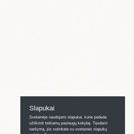
Slapukai
Svetainėje naudojami slapukai, kurie padeda
užtikrinti teikiamų paslaugų kokybę. Tęsdami
naršymą, jūs sutinkate su svetainės slapukų