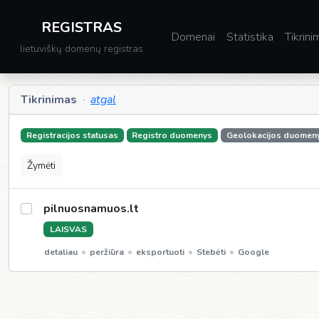
REGISTRAS
Domenai
Statistika
Tikrini
lietuviškų domenų registras
Tikrinimas
·
atgal
Registracijos statusas
Registro duomenys
Geolokacijos duomen
Žymėti
pilnuosnamuos.lt
LAISVAS
•
•
•
•
detaliau
peržiūra
eksportuoti
Stebėti
Google