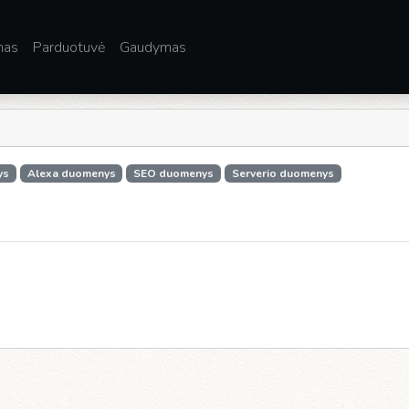
mas
Parduotuvė
Gaudymas
ys
Alexa duomenys
SEO duomenys
Serverio duomenys