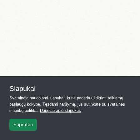
Slapukai
Svetainėje naudojami slapukai, kurie padeda užtikrinti teikiamų
paslaugų kokybę. Tęsdami naršymą, jūs sutinkate su svetainės
slapukų politika.
Daugiau apie slapukus
Supratau
2026
·
Registras.lt
·
Kontaktai