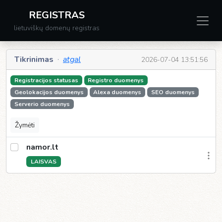
REGISTRAS
lietuviškų domenų registras
Tikrinimas
·
atgal
2026-07-04 13:51:56
Registracijos statusas
Registro duomenys
Geolokacijos duomenys
Alexa duomenys
SEO duomenys
Serverio duomenys
Žymėti
namor.lt
LAISVAS