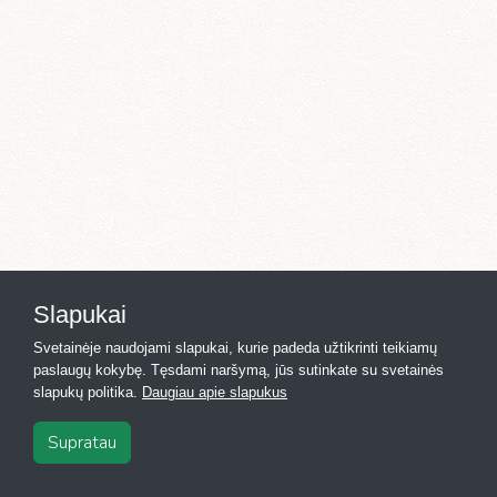
Slapukai
Svetainėje naudojami slapukai, kurie padeda užtikrinti teikiamų
paslaugų kokybę. Tęsdami naršymą, jūs sutinkate su svetainės
slapukų politika.
Daugiau apie slapukus
Supratau
2026
·
Registras.lt
·
Kontaktai