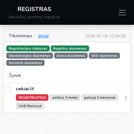
REGISTRAS
lietuviškų domenų registras
Tikrinimas
·
atgal
2026-07-04 12:56:28
Registracijos statusas
Registro duomenys
Geolokacijos duomenys
Alexa duomenys
SEO duomenys
Serverio duomenys
Žymėti
cekiai.lt
REGISTRUOTAS
amžius 9 metai
galioja 3 mėnesiai
UAB Bacloud