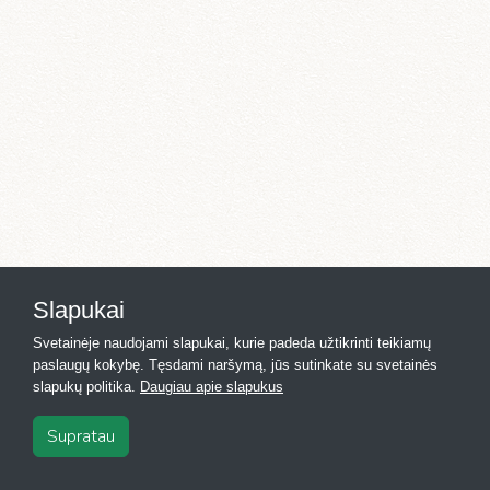
Slapukai
Svetainėje naudojami slapukai, kurie padeda užtikrinti teikiamų
paslaugų kokybę. Tęsdami naršymą, jūs sutinkate su svetainės
slapukų politika.
Daugiau apie slapukus
Supratau
2026
·
Registras.lt
·
Kontaktai