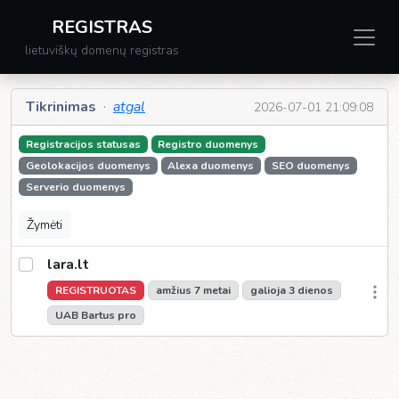
REGISTRAS
lietuviškų domenų registras
Tikrinimas
·
atgal
2026-07-01 21:09:08
Registracijos statusas
Registro duomenys
Geolokacijos duomenys
Alexa duomenys
SEO duomenys
Serverio duomenys
Žymėti
lara.lt
REGISTRUOTAS
amžius 7 metai
galioja 3 dienos
UAB Bartus pro