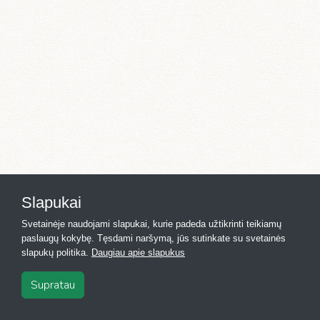
Slapukai
Svetainėje naudojami slapukai, kurie padeda užtikrinti teikiamų
paslaugų kokybę. Tęsdami naršymą, jūs sutinkate su svetainės
slapukų politika.
Daugiau apie slapukus
Supratau
2026
·
Registras.lt
·
Kontaktai