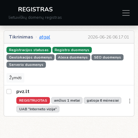
REGISTRAS
lietuviškų domenų registras
Tikrinimas
·
atgal
2026-06-26 06:17:01
Registracijos statusas
Registro duomenys
Geolokacijos duomenys
Alexa duomenys
SEO duomenys
Serverio duomenys
Žymėti
pvz.lt
REGISTRUOTAS
amžius 1 metai
galioja 6 mėnesiai
UAB "Interneto vizija"