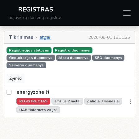
REGISTRAS
lietuviškų domenų registras
Tikrinimas
·
atgal
2026-06-01 19:31:25
Registracijos statusas
Registro duomenys
Geolokacijos duomenys
Alexa duomenys
SEO duomenys
Serverio duomenys
Žymėti
energyzone.lt
REGISTRUOTAS
amžius 2 metai
galioja 3 mėnesiai
UAB "Interneto vizija"