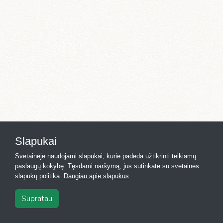
Slapukai
Svetainėje naudojami slapukai, kurie padeda užtikrinti teikiamų
paslaugų kokybę. Tęsdami naršymą, jūs sutinkate su svetainės
slapukų politika.
Daugiau apie slapukus
Supratau
2026
·
Registras.lt
·
Kontaktai