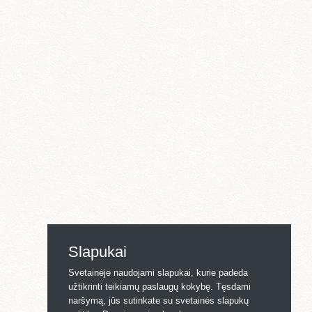
Slapukai
Svetainėje naudojami slapukai, kurie padeda
užtikrinti teikiamų paslaugų kokybę. Tęsdami
naršymą, jūs sutinkate su svetainės slapukų