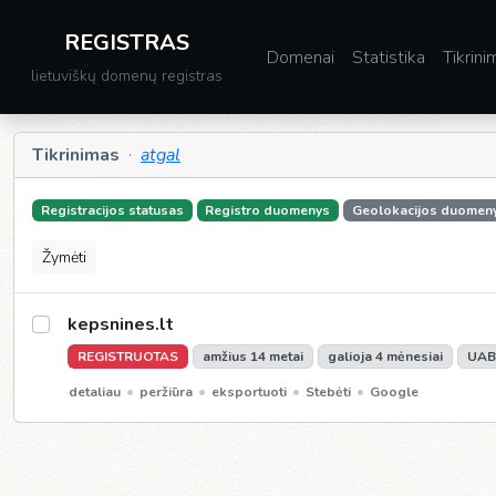
REGISTRAS
Domenai
Statistika
Tikrini
lietuviškų domenų registras
Tikrinimas
·
atgal
Registracijos statusas
Registro duomenys
Geolokacijos duomen
Žymėti
kepsnines.lt
REGISTRUOTAS
amžius 14 metai
galioja 4 mėnesiai
UAB
•
•
•
•
detaliau
peržiūra
eksportuoti
Stebėti
Google