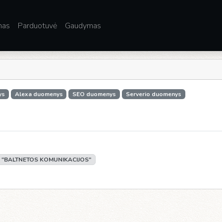
mas
Parduotuvė
Gaudymas
ys
Alexa duomenys
SEO duomenys
Serverio duomenys
 "BALTNETOS KOMUNIKACIJOS"