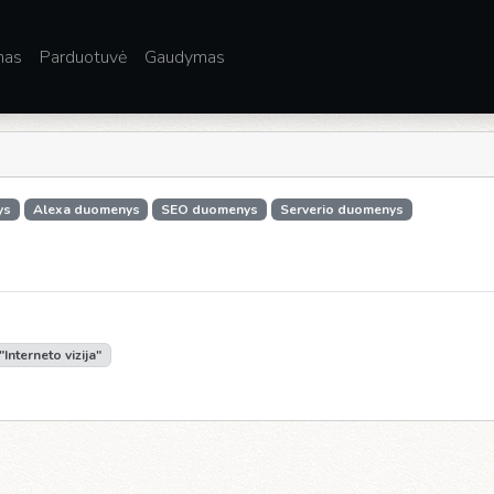
mas
Parduotuvė
Gaudymas
ys
Alexa duomenys
SEO duomenys
Serverio duomenys
Interneto vizija"