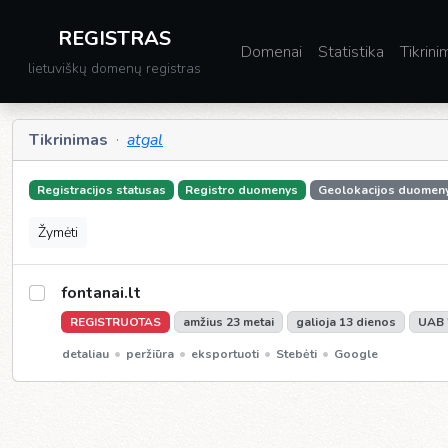
REGISTRAS
Domenai
Statistika
Tikrini
lietuviškų domenų registras
Tikrinimas
·
atgal
Registracijos statusas
Registro duomenys
Geolokacijos duomen
Žymėti
fontanai.lt
REGISTRUOTAS
amžius 23 metai
galioja 13 dienos
UAB "
•
•
•
•
detaliau
peržiūra
eksportuoti
Stebėti
Google