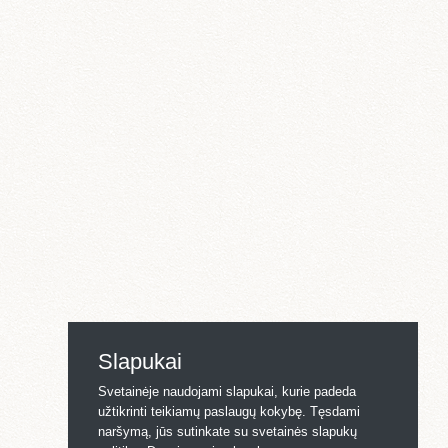
Slapukai
Svetainėje naudojami slapukai, kurie padeda
užtikrinti teikiamų paslaugų kokybę. Tęsdami
naršymą, jūs sutinkate su svetainės slapukų