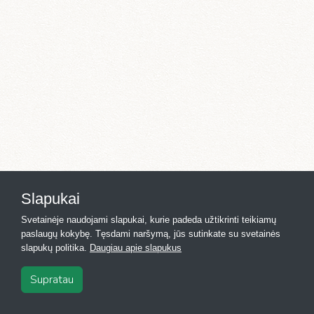
Slapukai
Svetainėje naudojami slapukai, kurie padeda užtikrinti teikiamų
paslaugų kokybę. Tęsdami naršymą, jūs sutinkate su svetainės
slapukų politika.
Daugiau apie slapukus
Supratau
2026
·
Registras.lt
·
Kontaktai