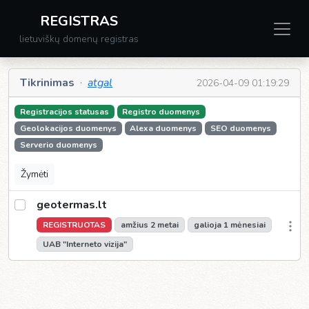
REGISTRAS
lietuviškų domenų registras
Tikrinimas
·
atgal
2026-04-09 01:19:29
Registracijos statusas
Registro duomenys
Geolokacijos duomenys
Alexa duomenys
SEO duomenys
Serverio duomenys
Žymėti
geotermas.lt
REGISTRUOTAS
amžius 2 metai
galioja 1 mėnesiai
UAB "Interneto vizija"