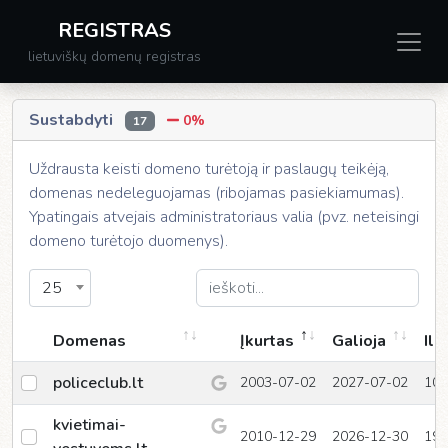
REGISTRAS
lietuviškų domenų registras
Sustabdyti
0%
17
Uždrausta keisti domeno turėtoją ir paslaugų teikėją,
domenas nedeleguojamas (ribojamas pasiekiamumas).
Ypatingais atvejais administratoriaus valia (pvz. neteisingi
domeno turėtojo duomenys).
25
Domenas
Įkurtas
Galioja
Ilg
policeclub.lt
2003-07-02
2027-07-02
10
kvietimai-
2010-12-29
2026-12-30
19