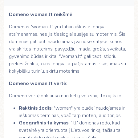
Domeno woman.lt reikšmė:
Domenas "woman.lt" yra labai aiškus ir lengvai
atsimenamas, nes jis tiesiogiai susijęs su moterimis. Šis
domenas gali būti naudojamas įvairiose srityse, kurios
yra skirtos moterims, pavyzdžiui, mada, grožis, sveikata,
gyvenimo būdas ir kita. "Woman.lt" gali tapti stipriu
prekės ženklu, kuris lengvai atpažįstamas ir siejamas su
kokybišku turiniu, skirtu moterims.
Domeno woman.lt vertė:
Domeno vertė priklauso nuo kelių veiksnių, tokių kaip:
Raktinis žodis
: "woman" yra plačiai naudojamas ir
ieškomas terminas, ypač tarp moterų auditorijos.
Geografinis taikymas
: ".lt" domenas rodo, kad
svetainė yra orientuota į Lietuvos rinką, tačiau tai
nesutrukdo plėsti veiklą ir į kitas šalis.