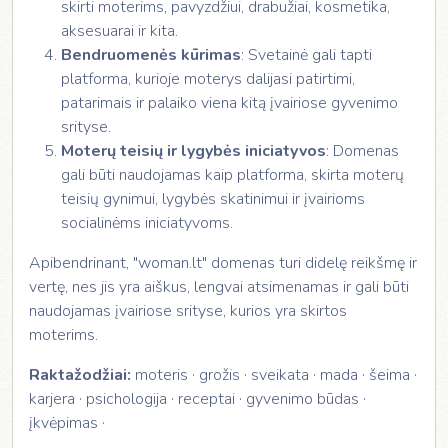
skirti moterims, pavyzdžiui, drabužiai, kosmetika,
aksesuarai ir kita.
Bendruomenės kūrimas
: Svetainė gali tapti
platforma, kurioje moterys dalijasi patirtimi,
patarimais ir palaiko viena kitą įvairiose gyvenimo
srityse.
Moterų teisių ir lygybės iniciatyvos
: Domenas
gali būti naudojamas kaip platforma, skirta moterų
teisių gynimui, lygybės skatinimui ir įvairioms
socialinėms iniciatyvoms.
Apibendrinant, "woman.lt" domenas turi didelę reikšmę ir
vertę, nes jis yra aiškus, lengvai atsimenamas ir gali būti
naudojamas įvairiose srityse, kurios yra skirtos
moterims.
Raktažodžiai:
moteris · grožis · sveikata · mada · šeima ·
karjera · psichologija · receptai · gyvenimo būdas ·
įkvėpimas ·