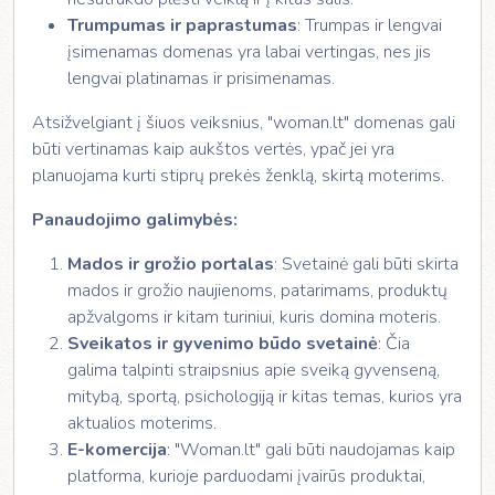
Trumpumas ir paprastumas
: Trumpas ir lengvai
įsimenamas domenas yra labai vertingas, nes jis
lengvai platinamas ir prisimenamas.
Atsižvelgiant į šiuos veiksnius, "woman.lt" domenas gali
būti vertinamas kaip aukštos vertės, ypač jei yra
planuojama kurti stiprų prekės ženklą, skirtą moterims.
Panaudojimo galimybės:
Mados ir grožio portalas
: Svetainė gali būti skirta
mados ir grožio naujienoms, patarimams, produktų
apžvalgoms ir kitam turiniui, kuris domina moteris.
Sveikatos ir gyvenimo būdo svetainė
: Čia
galima talpinti straipsnius apie sveiką gyvenseną,
mitybą, sportą, psichologiją ir kitas temas, kurios yra
aktualios moterims.
E-komercija
: "Woman.lt" gali būti naudojamas kaip
platforma, kurioje parduodami įvairūs produktai,