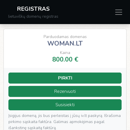
REGISTRAS
lietuviškų domenų registras
Parduodamas domenas
WOMAN.LT
Kaina
800.00 €
PIRKTI
Rezervuoti
Susisiekti
Įsigijus domeną, jis bus perleistas į jūsų iv.lt paskyrą. Išrašoma
pirkimo sąskaita faktūra. Galimas apmokėjimas pagal
išankstinę sąskaitą faktūrą.