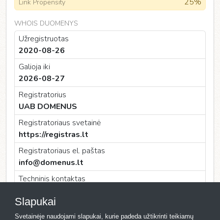
25%
Link Propensity
WHOIS DUOMENYS
Užregistruotas
2020-08-26
Galioja iki
2026-08-27
Registratorius
UAB DOMENUS
Registratoriaus svetainė
https://registras.lt
Registratoriaus el. paštas
info@domenus.lt
Techninis kontaktas
UAB DOMENUS
Slapukai
Techninio kontakto el. paštas
Svetainėje naudojami slapukai, kurie padeda užtikrinti teikiamų
info@domenus.lt