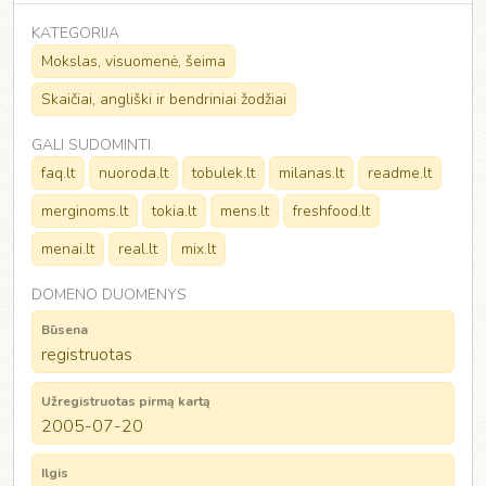
KATEGORIJA
Mokslas, visuomenė, šeima
Skaičiai, angliški ir bendriniai žodžiai
GALI SUDOMINTI
faq.lt
nuoroda.lt
tobulek.lt
milanas.lt
readme.lt
merginoms.lt
tokia.lt
mens.lt
freshfood.lt
menai.lt
real.lt
mix.lt
DOMENO DUOMENYS
Būsena
registruotas
Užregistruotas pirmą kartą
2005-07-20
Ilgis