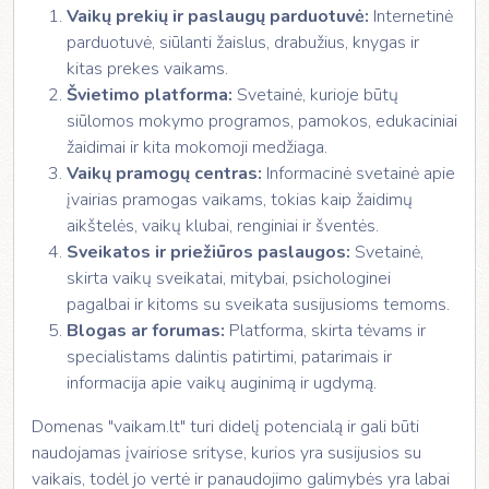
Vaikų prekių ir paslaugų parduotuvė:
Internetinė
parduotuvė, siūlanti žaislus, drabužius, knygas ir
kitas prekes vaikams.
Švietimo platforma:
Svetainė, kurioje būtų
siūlomos mokymo programos, pamokos, edukaciniai
žaidimai ir kita mokomoji medžiaga.
Vaikų pramogų centras:
Informacinė svetainė apie
įvairias pramogas vaikams, tokias kaip žaidimų
aikštelės, vaikų klubai, renginiai ir šventės.
Sveikatos ir priežiūros paslaugos:
Svetainė,
skirta vaikų sveikatai, mitybai, psichologinei
pagalbai ir kitoms su sveikata susijusioms temoms.
Blogas ar forumas:
Platforma, skirta tėvams ir
specialistams dalintis patirtimi, patarimais ir
informacija apie vaikų auginimą ir ugdymą.
Domenas "vaikam.lt" turi didelį potencialą ir gali būti
naudojamas įvairiose srityse, kurios yra susijusios su
vaikais, todėl jo vertė ir panaudojimo galimybės yra labai