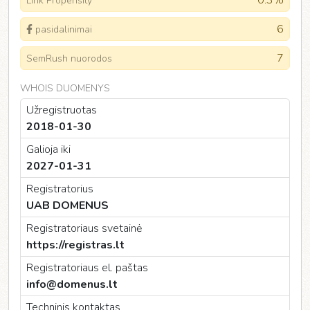
0.3%
Link Propensity
6
pasidalinimai
7
SemRush nuorodos
WHOIS DUOMENYS
Užregistruotas
2018-01-30
Galioja iki
2027-01-31
Registratorius
UAB DOMENUS
Registratoriaus svetainė
https://registras.lt
Registratoriaus el. paštas
info@domenus.lt
Techninis kontaktas