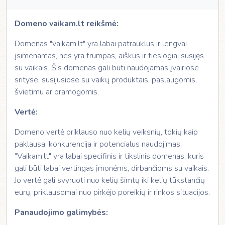
Domeno vaikam.lt reikšmė:
Domenas "vaikam.lt" yra labai patrauklus ir lengvai
įsimenamas, nes yra trumpas, aiškus ir tiesiogiai susijęs
su vaikais. Šis domenas gali būti naudojamas įvairiose
srityse, susijusiose su vaikų produktais, paslaugomis,
švietimu ar pramogomis.
Vertė:
Domeno vertė priklauso nuo kelių veiksnių, tokių kaip
paklausa, konkurencija ir potencialus naudojimas.
"Vaikam.lt" yra labai specifinis ir tikslinis domenas, kuris
gali būti labai vertingas įmonėms, dirbančioms su vaikais.
Jo vertė gali svyruoti nuo kelių šimtų iki kelių tūkstančių
eurų, priklausomai nuo pirkėjo poreikių ir rinkos situacijos.
Panaudojimo galimybės: