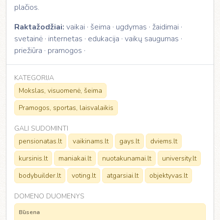
plačios.
Raktažodžiai:
vaikai · šeima · ugdymas · žaidimai ·
svetainė · internetas · edukacija · vaikų saugumas ·
priežiūra · pramogos ·
KATEGORIJA
Mokslas, visuomenė, šeima
Pramogos, sportas, laisvalaikis
GALI SUDOMINTI
pensionatas.lt
vaikinams.lt
gays.lt
dviems.lt
kursinis.lt
maniakai.lt
nuotakunamai.lt
university.lt
bodybuilder.lt
voting.lt
atgarsiai.lt
objektyvas.lt
DOMENO DUOMENYS
Būsena