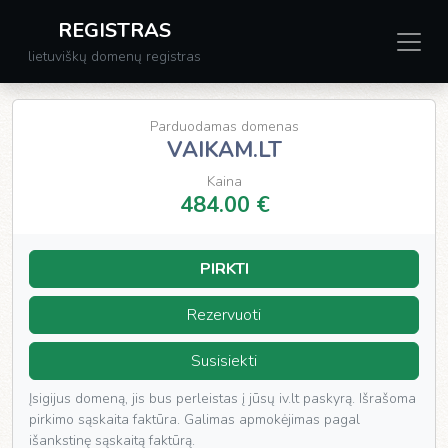
REGISTRAS
lietuviškų domenų registras
Parduodamas domenas
VAIKAM.LT
Kaina
484.00 €
PIRKTI
Rezervuoti
Susisiekti
Įsigijus domeną, jis bus perleistas į jūsų iv.lt paskyrą. Išrašoma
pirkimo sąskaita faktūra. Galimas apmokėjimas pagal
išankstinę sąskaitą faktūrą.