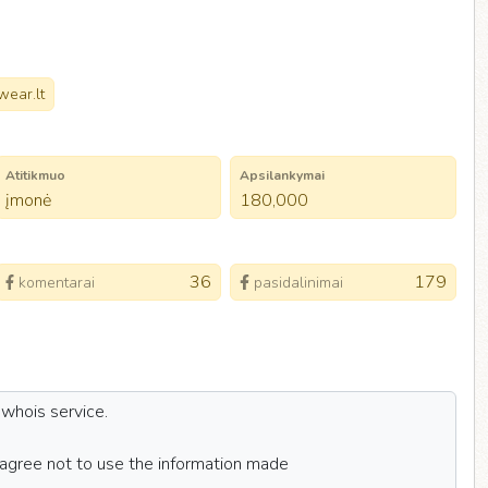
wear.lt
Atitikmuo
Apsilankymai
įmonė
180,000
36
179
komentarai
pasidalinimai