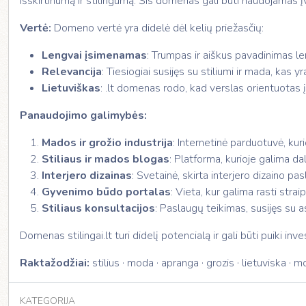
išskirtinumą ir stilingumą. Šis domenas gali būti naudojamas įv
Vertė:
Domeno vertė yra didelė dėl kelių priežasčių:
Lengvai įsimenamas
: Trumpas ir aiškus pavadinimas le
Relevancija
: Tiesiogiai susijęs su stiliumi ir mada, kas yr
Lietuviškas
: .lt domenas rodo, kad verslas orientuotas į
Panaudojimo galimybės:
Mados ir grožio industrija
: Internetinė parduotuvė, kur
Stiliaus ir mados blogas
: Platforma, kurioje galima da
Interjero dizainas
: Svetainė, skirta interjero dizaino pa
Gyvenimo būdo portalas
: Vieta, kur galima rasti stra
Stiliaus konsultacijos
: Paslaugų teikimas, susijęs su as
Domenas stilingai.lt turi didelį potencialą ir gali būti puiki inves
Raktažodžiai:
stilius · moda · apranga · grozis · lietuviska · 
KATEGORIJA