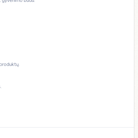
net gyvenimo būdu.
 produktų.
.