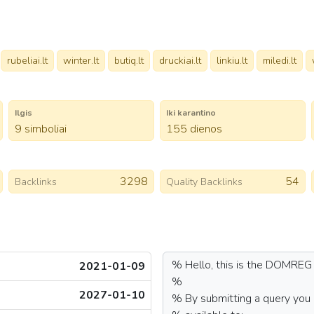
rubeliai.lt
winter.lt
butiq.lt
druckiai.lt
linkiu.lt
miledi.lt
Ilgis
Iki karantino
9 simboliai
155 dienos
3298
54
Backlinks
Quality Backlinks
2021-01-09
2027-01-10