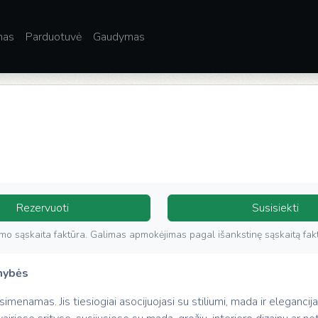
mas
Parduotuvė
Gaudymas
Rezervuoti
Susisiekti
rkimo sąskaita faktūra. Galimas apmokėjimas pagal išankstinę sąskaitą fak
imybės
imenamas. Jis tiesiogiai asocijuojasi su stiliumi, mada ir elegancija, 