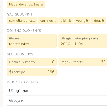
Mada, dovanos, žaislai
GALI SUDOMINTI
sukneliunuoma.lt
rankines.lt
bikini.lt
young.lt
ideali.lt
DOMENO DUOMENYS
Būsena
Užregistruotas pirmą kartą
registruotas
2010-11-04
SEO DUOMENYS
18
33
Domain Authority
Page Authority
366
reakcijos
WHOIS DUOMENYS
Užregistruotas
Galioja iki