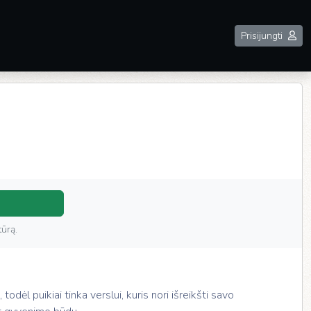
Prisijungti
tūrą.
todėl puikiai tinka verslui, kuris nori išreikšti savo