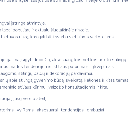
airiose srityse, susijusiose su mada, grožiu, interjero dizainu ar 
ngvai įstringa atmintyje.
a labai populiaru ir aktualu šiuolaikinėje rinkoje.
 Lietuvos rinką, kas gali būti svarbu vietiniams vartotojams.
ioje galima įsigyti drabužių, aksesuarų, kosmetikos ar kitų stilingų
lintis mados tendencijomis, stiliaus patarimais ir įkvėpimais.
slaugoms, stilingų baldų ir dekoracijų pardavimui.
ipsnių apie stilingą gyvenimo būdą, sveikatą, keliones ir kitas temas
meninio stiliaus kūrimu, įvaizdžio konsultacijomis ir kita.
ticija į jūsų verslo ateitį.
moterims · vy Rams · aksesuarai · tendencijos · drabuziai