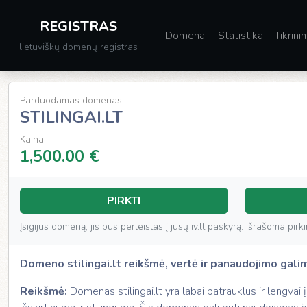
REGISTRAS
Domenai
Statistika
Tikrini
lietuviškų domenų registras
Parduodamas domenas
STILINGAI.LT
Kaina
1,500.00 €
PIRKTI
Įsigijus domeną, jis bus perleistas į jūsų iv.lt paskyrą. Išrašoma pi
Domeno stilingai.lt reikšmė, vertė ir panaudojimo gal
Reikšmė:
Domenas stilingai.lt yra labai patrauklus ir lengvai įs