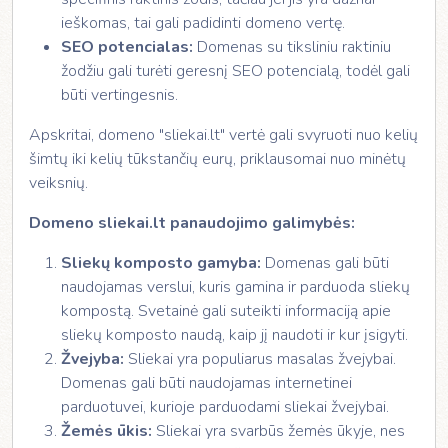
ieškomas, tai gali padidinti domeno vertę.
SEO potencialas:
Domenas su tiksliniu raktiniu
žodžiu gali turėti geresnį SEO potencialą, todėl gali
būti vertingesnis.
Apskritai, domeno "sliekai.lt" vertė gali svyruoti nuo kelių
šimtų iki kelių tūkstančių eurų, priklausomai nuo minėtų
veiksnių.
Domeno sliekai.lt panaudojimo galimybės:
Sliekų komposto gamyba:
Domenas gali būti
naudojamas verslui, kuris gamina ir parduoda sliekų
kompostą. Svetainė gali suteikti informaciją apie
sliekų komposto naudą, kaip jį naudoti ir kur įsigyti.
Žvejyba:
Sliekai yra populiarus masalas žvejybai.
Domenas gali būti naudojamas internetinei
parduotuvei, kurioje parduodami sliekai žvejybai.
Žemės ūkis:
Sliekai yra svarbūs žemės ūkyje, nes