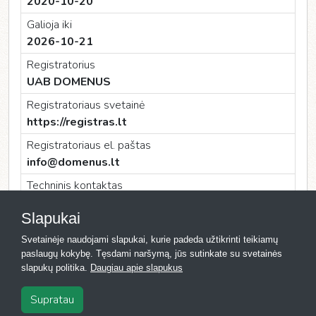
2020-10-20
Galioja iki
2026-10-21
Registratorius
UAB DOMENUS
Registratoriaus svetainė
https://registras.lt
Registratoriaus el. paštas
info@domenus.lt
Techninis kontaktas
UAB DOMENUS
Slapukai
Techninio kontakto el. paštas
Svetainėje naudojami slapukai, kurie padeda užtikrinti teikiamų
info@domenus.lt
paslaugų kokybę. Tęsdami naršymą, jūs sutinkate su svetainės
slapukų politika.
Daugiau apie slapukus
Supratau
2026
·
Registras.lt
·
Kontaktai