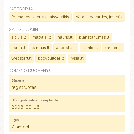
KATEGORIJA
Pramogos, sportas, laisvalaikis
Vardai, pavardės, įmonės
GALI SUDOMINTI
sicilija.lt
mazyliai.lt
nauris.lt
planetariumas.lt
darija.lt
laimutis.lt
autoralis.lt
cstrike.lt
karmen.lt
webstart.lt
bodybuilder.lt
rysiai.lt
DOMENO DUOMENYS
Būsena
registruotas
Užregistruotas pirmą kartą
2008-09-16
Ilgis
7 simboliai