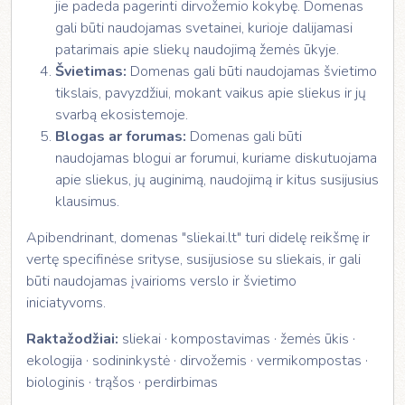
jie padeda pagerinti dirvožemio kokybę. Domenas
gali būti naudojamas svetainei, kurioje dalijamasi
patarimais apie sliekų naudojimą žemės ūkyje.
Švietimas:
Domenas gali būti naudojamas švietimo
tikslais, pavyzdžiui, mokant vaikus apie sliekus ir jų
svarbą ekosistemoje.
Blogas ar forumas:
Domenas gali būti
naudojamas blogui ar forumui, kuriame diskutuojama
apie sliekus, jų auginimą, naudojimą ir kitus susijusius
klausimus.
Apibendrinant, domenas "sliekai.lt" turi didelę reikšmę ir
vertę specifinėse srityse, susijusiose su sliekais, ir gali
būti naudojamas įvairioms verslo ir švietimo
iniciatyvoms.
Raktažodžiai:
sliekai · kompostavimas · žemės ūkis ·
ekologija · sodininkystė · dirvožemis · vermikompostas ·
biologinis · trąšos · perdirbimas