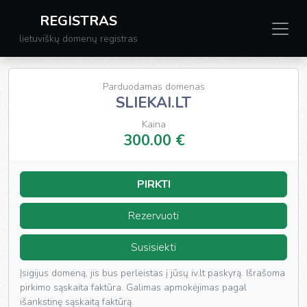
REGISTRAS
lietuviškų domenų registras
Parduodamas domenas
SLIEKAI.LT
Kaina
300.00 €
PIRKTI
Rezervuoti
Susisiekti
Įsigijus domeną, jis bus perleistas į jūsų iv.lt paskyrą. Išrašoma
pirkimo sąskaita faktūra. Galimas apmokėjimas pagal
išankstinę sąskaitą faktūrą.