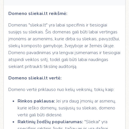
Domeno sliekai.lt reikšmė:
Domenas "sliekai.lt" yra labai specifinis ir tiesiogiai
susijęs su sliekais. Šis domenas gali būti labai vertingas
įmonėms ar asmenims, kurie dirba su sliekais, pavyzdžiui,
sliekų komposto gamyboje, žvejyboje ar žemės ūkyje.
Domeno pavadinimas yra lengvai įsimenamas ir tiesiogiai
atspindi veiklos sritį, todėl gali būti labai naudingas
siekiant pritraukti tikslinę auditoriją.
Domeno sliekai.lt vertė:
Domeno vertė priklauso nuo kelių veiksnių, tokių kaip:
Rinkos paklausa:
Jei yra daug įmonių ar asmenų,
kurie ieško domenų, susijusių su sliekais, domeno
vertė gali būti didesnė.
Raktinių žodžių populiarumas:
"Sliekai" yra
specifinis raktinis žodis, tačiau jei jis yra dažnai