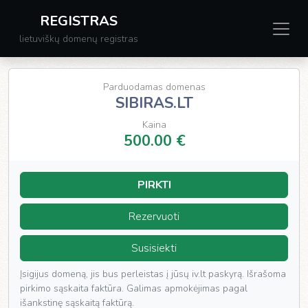
REGISTRAS
lietuviškų domenų registras
Parduodamas domenas
SIBIRAS.LT
Kaina
500.00 €
PIRKTI
Rezervuoti
Susisiekti
Įsigijus domeną, jis bus perleistas į jūsų iv.lt paskyrą. Išrašoma
pirkimo sąskaita faktūra. Galimas apmokėjimas pagal
išankstinę sąskaitą faktūrą.