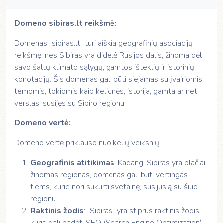
Domeno sibiras.lt reikšmė:
Domenas "sibiras.lt" turi aiškią geografinių asociacijų
reikšmę, nes Sibiras yra didelė Rusijos dalis, žinoma dėl
savo šaltų klimato sąlygų, gamtos išteklių ir istorinių
konotacijų. Šis domenas gali būti siejamas su įvairiomis
temomis, tokiomis kaip kelionės, istorija, gamta ar net
verslas, susijęs su Sibiro regionu.
Domeno vertė:
Domeno vertė priklauso nuo kelių veiksnių:
Geografinis atitikimas
: Kadangi Sibiras yra plačiai
žinomas regionas, domenas gali būti vertingas
tiems, kurie nori sukurti svetainę, susijusią su šiuo
regionu.
Raktinis žodis
: "Sibiras" yra stiprus raktinis žodis,
kuris gali padėti SEO (Search Engine Optimization)