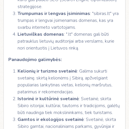
strategijose.
Trumpumas ir lengvas įsiminimas
: "sibiras.lt" yra
trumpas ir lengvai įsimenamas domenas, kas yra
svarbu interneto vartotojams.
Lietuviškas domenas
: ".lt" domenas gali būti
patrauklus lietuvių auditorijai arba verslams, kurie
nori orientuotis į Lietuvos rinką.
Panaudojimo galimybės:
Kelionių ir turizmo svetainė
: Galima sukurti
svetainę, skirtą kelionėms į Sibirą, apžvelgiant
populiarias lankytinas vietas, kelionių maršrutus,
patarimus ir rekomendacijas.
Istorinė ir kultūrinė svetainė
: Svetainė, skirta
Sibiro istorijai, kultūrai, tautoms ir tradicijoms, galėtų
būti naudinga tiek mokslininkams, tiek turistams.
Gamtos ir ekologijos svetainė
: Svetainė, skirta
Sibiro gamtai, nacionaliniams parkams, gyvūnijai ir