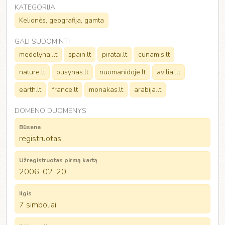
KATEGORIJA
Kelionės, geografija, gamta
GALI SUDOMINTI
medelynai.lt
spain.lt
piratai.lt
cunamis.lt
nature.lt
pusynas.lt
nuomanidoje.lt
aviliai.lt
earth.lt
france.lt
monakas.lt
arabija.lt
DOMENO DUOMENYS
Būsena
registruotas
Užregistruotas pirmą kartą
2006-02-20
Ilgis
7 simboliai