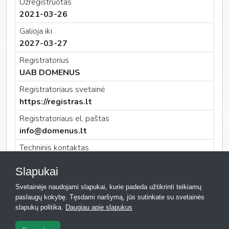
Užregistruotas
2021-03-26
Galioja iki
2027-03-27
Registratorius
UAB DOMENUS
Registratoriaus svetainė
https://registras.lt
Registratoriaus el. paštas
info@domenus.lt
Techninis kontaktas
UAB DOMENUS
Slapukai
Techninio kontakto el. paštas
Svetainėje naudojami slapukai, kurie padeda užtikrinti teikiamų
info@domenus.lt
paslaugų kokybę. Tęsdami naršymą, jūs sutinkate su svetainės
slapukų politika.
Daugiau apie slapukus