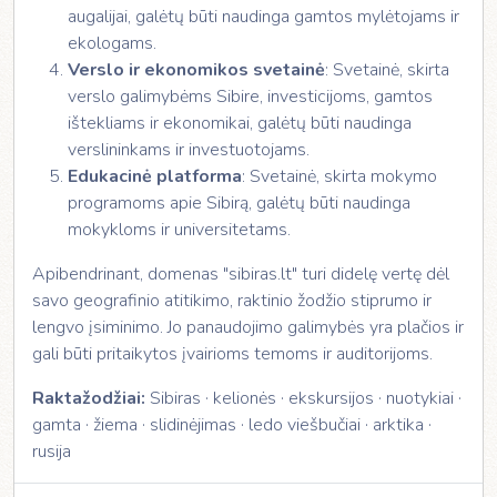
augalijai, galėtų būti naudinga gamtos mylėtojams ir
ekologams.
Verslo ir ekonomikos svetainė
: Svetainė, skirta
verslo galimybėms Sibire, investicijoms, gamtos
ištekliams ir ekonomikai, galėtų būti naudinga
verslininkams ir investuotojams.
Edukacinė platforma
: Svetainė, skirta mokymo
programoms apie Sibirą, galėtų būti naudinga
mokykloms ir universitetams.
Apibendrinant, domenas "sibiras.lt" turi didelę vertę dėl
savo geografinio atitikimo, raktinio žodžio stiprumo ir
lengvo įsiminimo. Jo panaudojimo galimybės yra plačios ir
gali būti pritaikytos įvairioms temoms ir auditorijoms.
Raktažodžiai:
Sibiras · kelionės · ekskursijos · nuotykiai ·
gamta · žiema · slidinėjimas · ledo viešbučiai · arktika ·
rusija