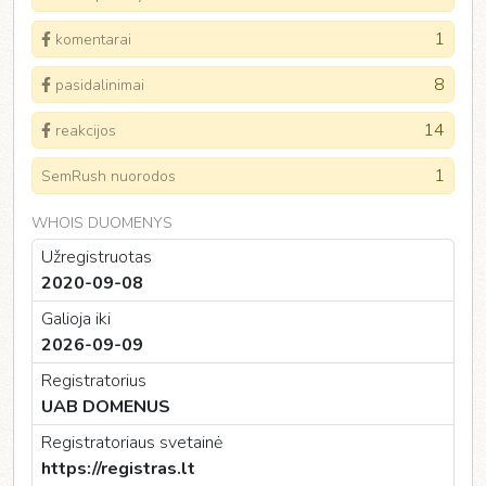
1
komentarai
8
pasidalinimai
14
reakcijos
1
SemRush nuorodos
WHOIS DUOMENYS
Užregistruotas
2020-09-08
Galioja iki
2026-09-09
Registratorius
UAB DOMENUS
Registratoriaus svetainė
https://registras.lt