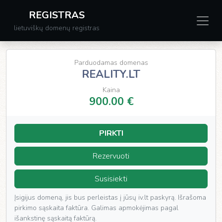
REGISTRAS
lietuviškų domenų registras
Parduodamas domenas
REALITY.LT
Kaina
900.00 €
PIRKTI
Rezervuoti
Susisiekti
Įsigijus domeną, jis bus perleistas į jūsų iv.lt paskyrą. Išrašoma
pirkimo sąskaita faktūra. Galimas apmokėjimas pagal
išankstinę sąskaitą faktūrą.