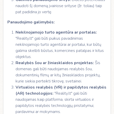
naudoti šį domeną įvairiose srityse (žr. toliau) taip
pat padidina jo vertę.
Panaudojimo galimybės:
Nekilnojamojo turto agentūra ar portalas:
"Reality.lt" gali būti puikus pavadinimas
nekilnojamojo turto agentūrai ar portalui, kur būtų
galima skelbti būstus, komercines patalpas ir kitus
objektus.
Realybės šou ar žiniasklaidos projektas:
Šis
domenas gali būti naudojamas realybės šou,
dokumentinių filmų ar kitų žiniasklaidos projektų,
kurie siekia perteikti tikrovę, svetainei.
Virtualios realybės (VR) ir papildytos realybės
(AR) technologijos:
"Reality.lt" gali būti
naudojamas kaip platforma, skirta virtualios ir
papildytos realybės technologijų pristatymui,
pardavimui ar mokymams.