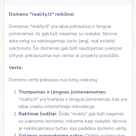
Domeno "reality.lt" reikšmė:
Domenas "reality.lt" yra labai patrauklus ir lengvai
įsimenamas. Jis gali būti siejamas su realybe, tikrove
arba netgi su nekilnojamojo turto (angl. real estate)
sektoriumi. Šis domenas gali būti naudojamas įvairiose
srityse, priklausomai nuo verslo ar projekto pobūdžio.
Vertė:
Domeno vertė priklauso nuo kelių veiksnių:
Trumpumas ir lengvas įsimenamumas:
"reality.lt" yra trumpas ir lengvai įsimenamas, kas yra
labai svarbu internetinėje rinkodaroje.
Raktiniai žodžiai:
Žodis "reality" gali būti siejamas
su įvairiomis temomis, tokiomis kaip realybė, tikrovė
ar nekilnojamasis turtas, kas padidina domeno vertę.
Galimos panaudojimo sritys:
Didelis potencialas