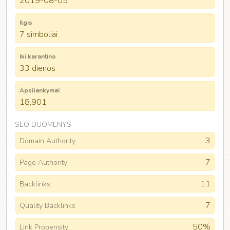
2019-08-05
Ilgis
7 simboliai
Iki karantino
33 dienos
Apsilankymai
18,901
SEO DUOMENYS
3
Domain Authority
7
Page Authority
11
Backlinks
7
Quality Backlinks
50%
Link Propensity