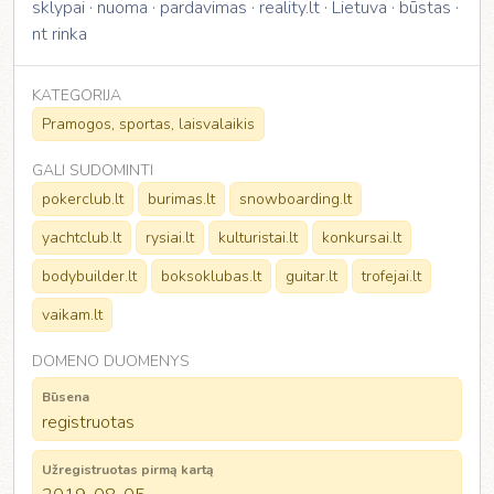
sklypai · nuoma · pardavimas · reality.lt · Lietuva · būstas ·
nt rinka
KATEGORIJA
Pramogos, sportas, laisvalaikis
GALI SUDOMINTI
pokerclub.lt
burimas.lt
snowboarding.lt
yachtclub.lt
rysiai.lt
kulturistai.lt
konkursai.lt
bodybuilder.lt
boksoklubas.lt
guitar.lt
trofejai.lt
vaikam.lt
DOMENO DUOMENYS
Būsena
registruotas
Užregistruotas pirmą kartą