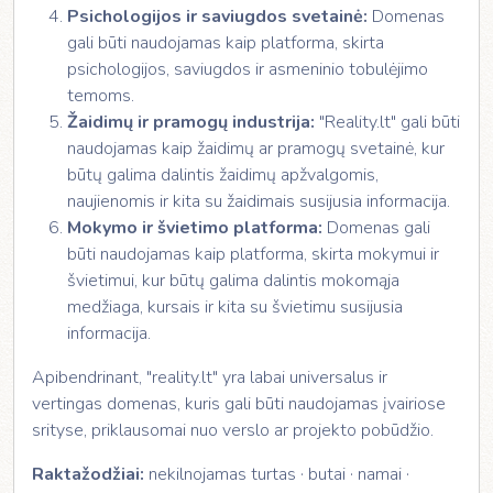
Psichologijos ir saviugdos svetainė:
Domenas
gali būti naudojamas kaip platforma, skirta
psichologijos, saviugdos ir asmeninio tobulėjimo
temoms.
Žaidimų ir pramogų industrija:
"Reality.lt" gali būti
naudojamas kaip žaidimų ar pramogų svetainė, kur
būtų galima dalintis žaidimų apžvalgomis,
naujienomis ir kita su žaidimais susijusia informacija.
Mokymo ir švietimo platforma:
Domenas gali
būti naudojamas kaip platforma, skirta mokymui ir
švietimui, kur būtų galima dalintis mokomąja
medžiaga, kursais ir kita su švietimu susijusia
informacija.
Apibendrinant, "reality.lt" yra labai universalus ir
vertingas domenas, kuris gali būti naudojamas įvairiose
srityse, priklausomai nuo verslo ar projekto pobūdžio.
Raktažodžiai:
nekilnojamas turtas · butai · namai ·