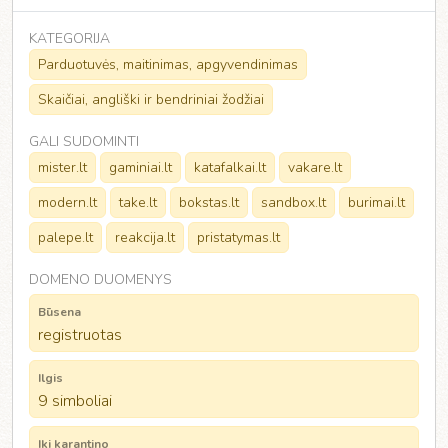
KATEGORIJA
Parduotuvės, maitinimas, apgyvendinimas
Skaičiai, angliški ir bendriniai žodžiai
GALI SUDOMINTI
mister.lt
gaminiai.lt
katafalkai.lt
vakare.lt
modern.lt
take.lt
bokstas.lt
sandbox.lt
burimai.lt
palepe.lt
reakcija.lt
pristatymas.lt
DOMENO DUOMENYS
Būsena
registruotas
Ilgis
9 simboliai
Iki karantino