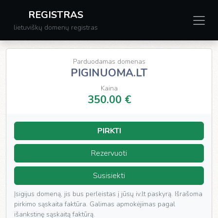
REGISTRAS
lietuviškų domenų registras
Parduodamas domenas
PIGINUOMA.LT
Kaina
350.00 €
PIRKTI
Rezervuoti
Susisiekti
Įsigijus domeną, jis bus perleistas į jūsų iv.lt paskyrą. Išrašoma
pirkimo sąskaita faktūra. Galimas apmokėjimas pagal
išankstinę sąskaitą faktūrą.