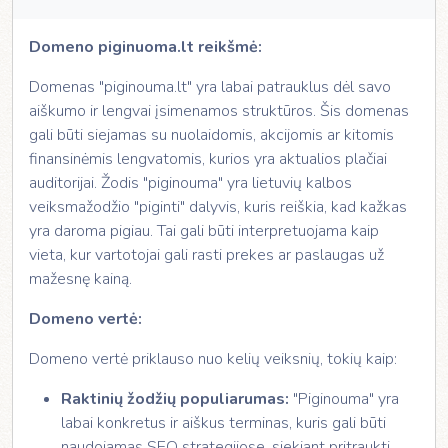
Domeno piginuoma.lt reikšmė:
Domenas "piginouma.lt" yra labai patrauklus dėl savo
aiškumo ir lengvai įsimenamos struktūros. Šis domenas
gali būti siejamas su nuolaidomis, akcijomis ar kitomis
finansinėmis lengvatomis, kurios yra aktualios plačiai
auditorijai. Žodis "piginouma" yra lietuvių kalbos
veiksmažodžio "piginti" dalyvis, kuris reiškia, kad kažkas
yra daroma pigiau. Tai gali būti interpretuojama kaip
vieta, kur vartotojai gali rasti prekes ar paslaugas už
mažesnę kainą.
Domeno vertė:
Domeno vertė priklauso nuo kelių veiksnių, tokių kaip:
Raktinių žodžių populiarumas:
"Piginouma" yra
labai konkretus ir aiškus terminas, kuris gali būti
naudojamas SEO strategijose, siekiant pritraukti