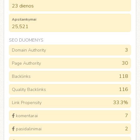
23 dienos
Apsilankymai
25,521
SEO DUOMENYS
3
Domain Authority
30
Page Authority
118
Backlinks
116
Quality Backlinks
33.3%
Link Propensity
7
komentarai
2
pasidalinimai