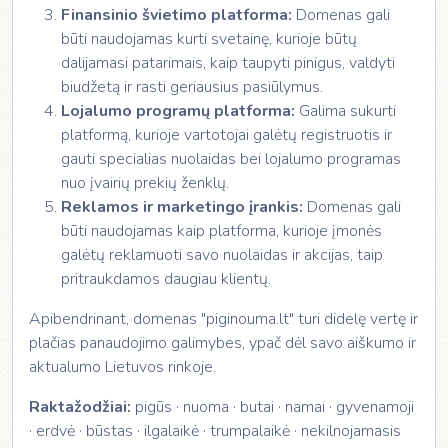
Finansinio švietimo platforma:
Domenas gali
būti naudojamas kurti svetainę, kurioje būtų
dalijamasi patarimais, kaip taupyti pinigus, valdyti
biudžetą ir rasti geriausius pasiūlymus.
Lojalumo programų platforma:
Galima sukurti
platformą, kurioje vartotojai galėtų registruotis ir
gauti specialias nuolaidas bei lojalumo programas
nuo įvairių prekių ženklų.
Reklamos ir marketingo įrankis:
Domenas gali
būti naudojamas kaip platforma, kurioje įmonės
galėtų reklamuoti savo nuolaidas ir akcijas, taip
pritraukdamos daugiau klientų.
Apibendrinant, domenas "piginouma.lt" turi didelę vertę ir
plačias panaudojimo galimybes, ypač dėl savo aiškumo ir
aktualumo Lietuvos rinkoje.
Raktažodžiai:
pigūs · nuoma · butai · namai · gyvenamoji
· erdvė · būstas · ilgalaikė · trumpalaikė · nekilnojamasis