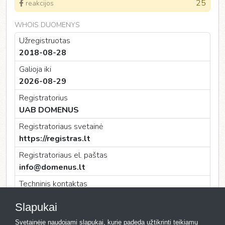
25
reakcijos
WHOIS DUOMENYS
Užregistruotas
2018-08-28
Galioja iki
2026-08-29
Registratorius
UAB DOMENUS
Registratoriaus svetainė
https://registras.lt
Registratoriaus el. paštas
info@domenus.lt
Techninis kontaktas
UAB DOMENUS
Slapukai
Techninio kontakto el. paštas
Svetainėje naudojami slapukai, kurie padeda užtikrinti teikiamų
info@domenus.lt