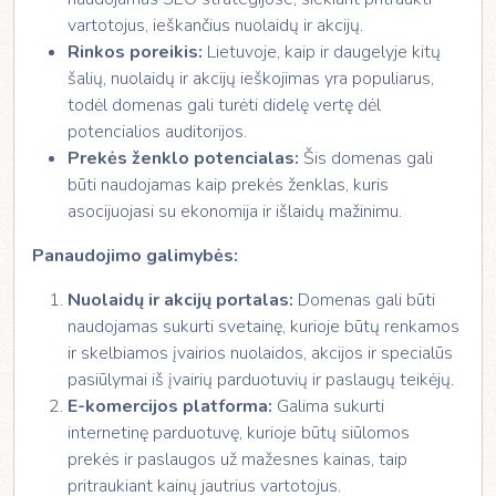
vartotojus, ieškančius nuolaidų ir akcijų.
Rinkos poreikis:
Lietuvoje, kaip ir daugelyje kitų
šalių, nuolaidų ir akcijų ieškojimas yra populiarus,
todėl domenas gali turėti didelę vertę dėl
potencialios auditorijos.
Prekės ženklo potencialas:
Šis domenas gali
būti naudojamas kaip prekės ženklas, kuris
asocijuojasi su ekonomija ir išlaidų mažinimu.
Panaudojimo galimybės:
Nuolaidų ir akcijų portalas:
Domenas gali būti
naudojamas sukurti svetainę, kurioje būtų renkamos
ir skelbiamos įvairios nuolaidos, akcijos ir specialūs
pasiūlymai iš įvairių parduotuvių ir paslaugų teikėjų.
E-komercijos platforma:
Galima sukurti
internetinę parduotuvę, kurioje būtų siūlomos
prekės ir paslaugos už mažesnes kainas, taip
pritraukiant kainų jautrius vartotojus.