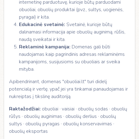
internetinę parduotuvę, kurioje būtų parduodami
obuoliai, obuolių produktai (pvz., sultys, uogienės,
pyragai) ir kita.
Edukacinė svetainė:
Svetainė, kurioje būtų
dalinamasi informacija apie obuolių auginimą, rūšis,
naudą sveikatai ir kita.
Reklaminė kampanija:
Domenas gali būti
naudojamas kaip pagrindinis adresas reklaminėms
kampanijoms, susijusioms su obuoliais ar sveika
mityba.
Apibendrinant, domenas "obuoliai.lt" turi didelį
potencialą ir vertę, ypač jei yra tinkamai panaudojamas ir
nukreiptas į tikslinę auditoriją.
Raktažodžiai:
obuoliai · vaisiai · obuolių sodas · obuolių
rūšys · obuolių auginimas · obuolių derlius · obuolių
sultys · obuolių pyragas · obuolių konservavimas ·
obuolių eksportas