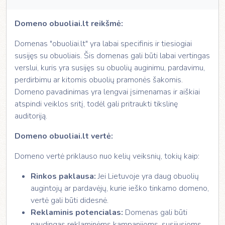
Domeno obuoliai.lt reikšmė:
Domenas "obuoliai.lt" yra labai specifinis ir tiesiogiai
susijęs su obuoliais. Šis domenas gali būti labai vertingas
verslui, kuris yra susijęs su obuolių auginimu, pardavimu,
perdirbimu ar kitomis obuolių pramonės šakomis.
Domeno pavadinimas yra lengvai įsimenamas ir aiškiai
atspindi veiklos sritį, todėl gali pritraukti tikslinę
auditoriją.
Domeno obuoliai.lt vertė:
Domeno vertė priklauso nuo kelių veiksnių, tokių kaip:
Rinkos paklausa:
Jei Lietuvoje yra daug obuolių
augintojų ar pardavėjų, kurie ieško tinkamo domeno,
vertė gali būti didesnė.
Reklaminis potencialas:
Domenas gali būti
naudingas reklaminėms kampanijoms, susijusioms