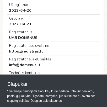
Užregistruotas
2019-04-20
Galioja iki
2027-04-21
Registratorius
UAB DOMENUS
Registratoriaus svetainė
https://registras.lt
Registratoriaus el. paštas
info@domenus.lt
Techninis kontaktas
UAB DOMENUS
Slapukai
Techninio kontakto el. paštas
Svetainėje naudojami slapukai, kurie padeda užtikrinti teikiamų
info@domenus.lt
paslaugų kokybę. Tęsdami naršymą, jūs sutinkate su svetainės
slapukų politika.
Daugiau apie slapukus