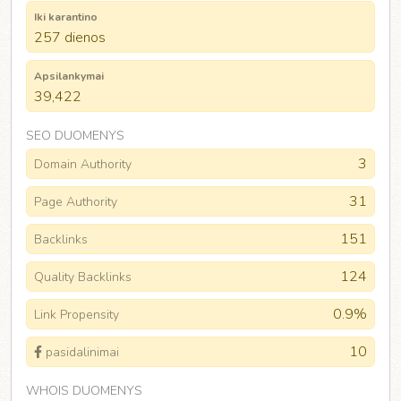
Iki karantino
257 dienos
Apsilankymai
39,422
SEO DUOMENYS
3
Domain Authority
31
Page Authority
151
Backlinks
124
Quality Backlinks
0.9%
Link Propensity
10
pasidalinimai
WHOIS DUOMENYS