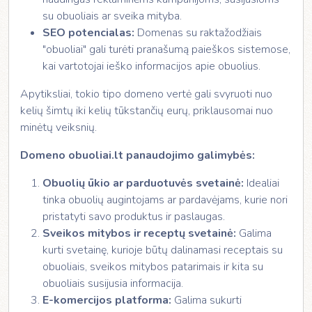
su obuoliais ar sveika mityba.
SEO potencialas:
Domenas su raktažodžiais
"obuoliai" gali turėti pranašumą paieškos sistemose,
kai vartotojai ieško informacijos apie obuolius.
Apytiksliai, tokio tipo domeno vertė gali svyruoti nuo
kelių šimtų iki kelių tūkstančių eurų, priklausomai nuo
minėtų veiksnių.
Domeno obuoliai.lt panaudojimo galimybės:
Obuolių ūkio ar parduotuvės svetainė:
Idealiai
tinka obuolių augintojams ar pardavėjams, kurie nori
pristatyti savo produktus ir paslaugas.
Sveikos mitybos ir receptų svetainė:
Galima
kurti svetainę, kurioje būtų dalinamasi receptais su
obuoliais, sveikos mitybos patarimais ir kita su
obuoliais susijusia informacija.
E-komercijos platforma:
Galima sukurti