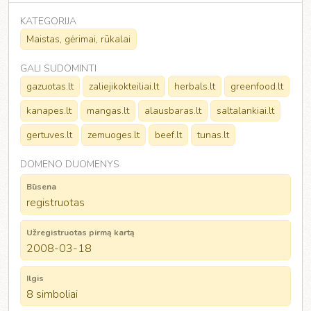
KATEGORIJA
Maistas, gėrimai, rūkalai
GALI SUDOMINTI
gazuotas.lt
zaliejikokteiliai.lt
herbals.lt
greenfood.lt
kanapes.lt
mangas.lt
alausbaras.lt
saltalankiai.lt
gertuves.lt
zemuoges.lt
beef.lt
tunas.lt
DOMENO DUOMENYS
Būsena
registruotas
Užregistruotas pirmą kartą
2008-03-18
Ilgis
8 simboliai