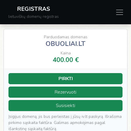
REGISTRAS
lietuviškų domenų registras
Parduodamas domenas
OBUOLIAI.LT
Kaina
400.00 €
PIRKTI
Rezervuoti
Susisiekti
Įsigijus domeną, jis bus perleistas į jūsų iv.lt paskyrą. Išrašoma
pirkimo sąskaita faktūra. Galimas apmokėjimas pagal
išankstinę sąskaitą faktūrą.