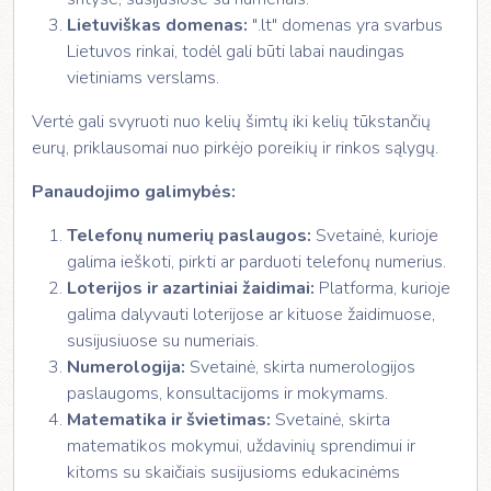
Lietuviškas domenas:
".lt" domenas yra svarbus
Lietuvos rinkai, todėl gali būti labai naudingas
vietiniams verslams.
Vertė gali svyruoti nuo kelių šimtų iki kelių tūkstančių
eurų, priklausomai nuo pirkėjo poreikių ir rinkos sąlygų.
Panaudojimo galimybės:
Telefonų numerių paslaugos:
Svetainė, kurioje
galima ieškoti, pirkti ar parduoti telefonų numerius.
Loterijos ir azartiniai žaidimai:
Platforma, kurioje
galima dalyvauti loterijose ar kituose žaidimuose,
susijusiuose su numeriais.
Numerologija:
Svetainė, skirta numerologijos
paslaugoms, konsultacijoms ir mokymams.
Matematika ir švietimas:
Svetainė, skirta
matematikos mokymui, uždavinių sprendimui ir
kitoms su skaičiais susijusioms edukacinėms