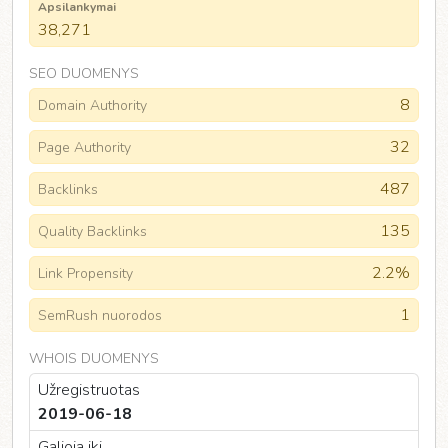
Apsilankymai
38,271
SEO DUOMENYS
8
Domain Authority
32
Page Authority
487
Backlinks
135
Quality Backlinks
2.2%
Link Propensity
1
SemRush nuorodos
WHOIS DUOMENYS
Užregistruotas
2019-06-18
Galioja iki