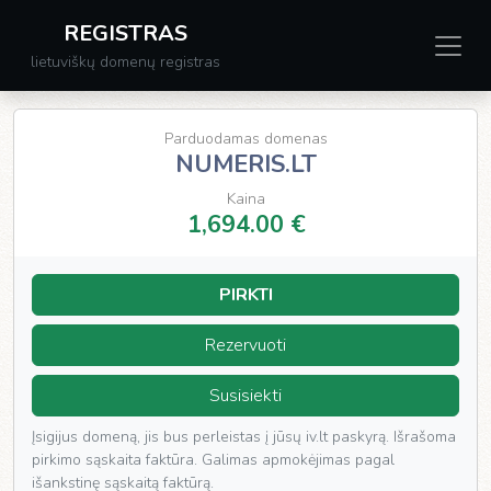
REGISTRAS
lietuviškų domenų registras
Parduodamas domenas
NUMERIS.LT
Kaina
1,694.00 €
PIRKTI
Rezervuoti
Susisiekti
Įsigijus domeną, jis bus perleistas į jūsų iv.lt paskyrą. Išrašoma
pirkimo sąskaita faktūra. Galimas apmokėjimas pagal
išankstinę sąskaitą faktūrą.