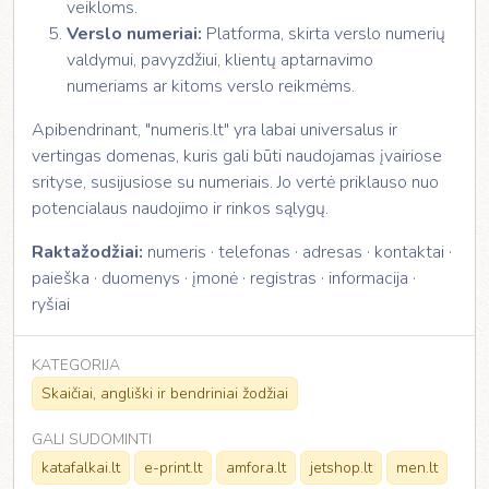
veikloms.
Verslo numeriai:
Platforma, skirta verslo numerių
valdymui, pavyzdžiui, klientų aptarnavimo
numeriams ar kitoms verslo reikmėms.
Apibendrinant, "numeris.lt" yra labai universalus ir
vertingas domenas, kuris gali būti naudojamas įvairiose
srityse, susijusiose su numeriais. Jo vertė priklauso nuo
potencialaus naudojimo ir rinkos sąlygų.
Raktažodžiai:
numeris · telefonas · adresas · kontaktai ·
paieška · duomenys · įmonė · registras · informacija ·
ryšiai
KATEGORIJA
Skaičiai, angliški ir bendriniai žodžiai
GALI SUDOMINTI
katafalkai.lt
e-print.lt
amfora.lt
jetshop.lt
men.lt