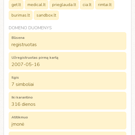
get.lt
medical.lt
prieglauda.lt
cia.lt
rimtai.lt
burimas.lt
sandbox.lt
DOMENO DUOMENYS
Būsena
registruotas
Užregistruotas pirmą kartą
2007-05-16
Ilgis
7 simboliai
Iki karantino
316 dienos
Atitikmuo
įmonė