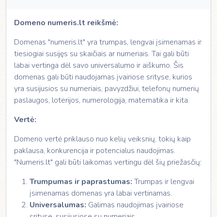
Domeno numeris.lt reikšmė:
Domenas "numeris.lt" yra trumpas, lengvai įsimenamas ir
tiesiogiai susijęs su skaičiais ar numeriais. Tai gali būti
labai vertinga dėl savo universalumo ir aiškumo. Šis
domenas gali būti naudojamas įvairiose srityse, kurios
yra susijusios su numeriais, pavyzdžiui, telefonų numerių
paslaugos, loterijos, numerologija, matematika ir kita.
Vertė:
Domeno vertė priklauso nuo kelių veiksnių, tokių kaip
paklausa, konkurencija ir potencialus naudojimas.
"Numeris.lt" gali būti laikomas vertingu dėl šių priežasčių:
Trumpumas ir paprastumas:
Trumpas ir lengvai
įsimenamas domenas yra labai vertinamas.
Universalumas:
Galimas naudojimas įvairiose
srityse, susijusiose su numeriais.