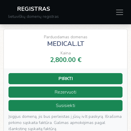
REGISTRAS
lietuviškų domenų registras
Parduodamas domenas
MEDICAL.LT
Kaina
2,800.00 €
PIRKTI
Rezervuoti
Susisiekti
Įsigijus domeną, jis bus perleistas į jūsų iv.lt paskyrą. Išrašoma
pirkimo sąskaita faktūra. Galimas apmokėjimas pagal
išankstinę sąskaitą faktūrą.