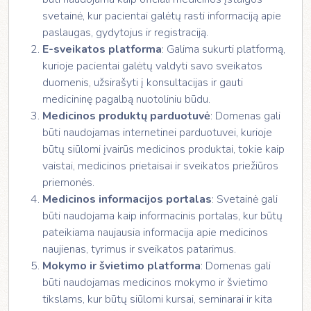
svetainė, kur pacientai galėtų rasti informaciją apie
paslaugas, gydytojus ir registraciją.
E-sveikatos platforma
: Galima sukurti platformą,
kurioje pacientai galėtų valdyti savo sveikatos
duomenis, užsirašyti į konsultacijas ir gauti
medicininę pagalbą nuotoliniu būdu.
Medicinos produktų parduotuvė
: Domenas gali
būti naudojamas internetinei parduotuvei, kurioje
būtų siūlomi įvairūs medicinos produktai, tokie kaip
vaistai, medicinos prietaisai ir sveikatos priežiūros
priemonės.
Medicinos informacijos portalas
: Svetainė gali
būti naudojama kaip informacinis portalas, kur būtų
pateikiama naujausia informacija apie medicinos
naujienas, tyrimus ir sveikatos patarimus.
Mokymo ir švietimo platforma
: Domenas gali
būti naudojamas medicinos mokymo ir švietimo
tikslams, kur būtų siūlomi kursai, seminarai ir kita