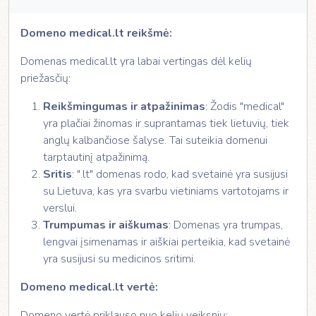
Domeno medical.lt reikšmė:
Domenas medical.lt yra labai vertingas dėl kelių
priežasčių:
Reikšmingumas ir atpažinimas
: Žodis "medical"
yra plačiai žinomas ir suprantamas tiek lietuvių, tiek
anglų kalbančiose šalyse. Tai suteikia domenui
tarptautinį atpažinimą.
Sritis
: ".lt" domenas rodo, kad svetainė yra susijusi
su Lietuva, kas yra svarbu vietiniams vartotojams ir
verslui.
Trumpumas ir aiškumas
: Domenas yra trumpas,
lengvai įsimenamas ir aiškiai perteikia, kad svetainė
yra susijusi su medicinos sritimi.
Domeno medical.lt vertė:
Domeno vertė priklauso nuo kelių veiksnių: