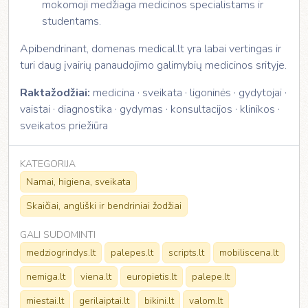
mokomoji medžiaga medicinos specialistams ir
studentams.
Apibendrinant, domenas medical.lt yra labai vertingas ir
turi daug įvairių panaudojimo galimybių medicinos srityje.
Raktažodžiai:
medicina · sveikata · ligoninės · gydytojai ·
vaistai · diagnostika · gydymas · konsultacijos · klinikos ·
sveikatos priežiūra
KATEGORIJA
Namai, higiena, sveikata
Skaičiai, angliški ir bendriniai žodžiai
GALI SUDOMINTI
medziogrindys.lt
palepes.lt
scripts.lt
mobiliscena.lt
nemiga.lt
viena.lt
europietis.lt
palepe.lt
miestai.lt
gerilaiptai.lt
bikini.lt
valom.lt