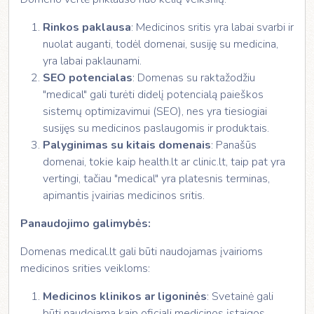
Rinkos paklausa
: Medicinos sritis yra labai svarbi ir
nuolat auganti, todėl domenai, susiję su medicina,
yra labai paklaunami.
SEO potencialas
: Domenas su raktažodžiu
"medical" gali turėti didelį potencialą paieškos
sistemų optimizavimui (SEO), nes yra tiesiogiai
susijęs su medicinos paslaugomis ir produktais.
Palyginimas su kitais domenais
: Panašūs
domenai, tokie kaip health.lt ar clinic.lt, taip pat yra
vertingi, tačiau "medical" yra platesnis terminas,
apimantis įvairias medicinos sritis.
Panaudojimo galimybės:
Domenas medical.lt gali būti naudojamas įvairioms
medicinos srities veikloms:
Medicinos klinikos ar ligoninės
: Svetainė gali
būti naudojama kaip oficiali medicinos įstaigos