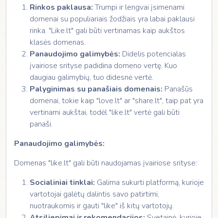
Rinkos paklausa:
Trumpi ir lengvai įsimenami
domenai su populiariais žodžiais yra labai paklausi
rinka. "Like.lt" gali būti vertinamas kaip aukštos
klasės domenas.
Panaudojimo galimybės:
Didelis potencialas
įvairiose srityse padidina domeno vertę. Kuo
daugiau galimybių, tuo didesnė vertė.
Palyginimas su panašiais domenais:
Panašūs
domenai, tokie kaip "love.lt" ar "share.lt", taip pat yra
vertinami aukštai, todėl "like.lt" vertė gali būti
panaši.
Panaudojimo galimybės:
Domenas "like.lt" gali būti naudojamas įvairiose srityse:
Socialiniai tinklai:
Galima sukurti platformą, kurioje
vartotojai galėtų dalintis savo patirtimi,
nuotraukomis ir gauti "like" iš kitų vartotojų.
Atsiliepimai ir rekomendacijos:
Svetainė, kurioje