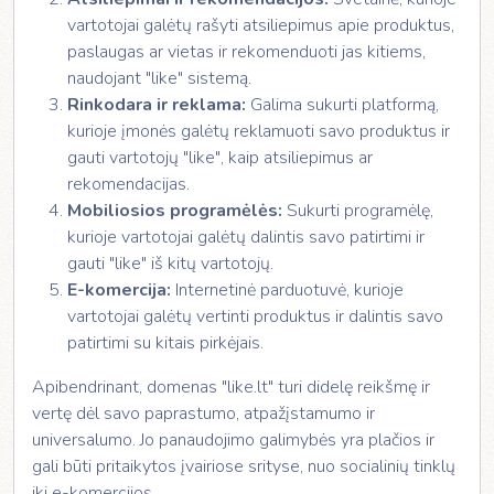
vartotojai galėtų rašyti atsiliepimus apie produktus,
paslaugas ar vietas ir rekomenduoti jas kitiems,
naudojant "like" sistemą.
Rinkodara ir reklama:
Galima sukurti platformą,
kurioje įmonės galėtų reklamuoti savo produktus ir
gauti vartotojų "like", kaip atsiliepimus ar
rekomendacijas.
Mobiliosios programėlės:
Sukurti programėlę,
kurioje vartotojai galėtų dalintis savo patirtimi ir
gauti "like" iš kitų vartotojų.
E-komercija:
Internetinė parduotuvė, kurioje
vartotojai galėtų vertinti produktus ir dalintis savo
patirtimi su kitais pirkėjais.
Apibendrinant, domenas "like.lt" turi didelę reikšmę ir
vertę dėl savo paprastumo, atpažįstamumo ir
universalumo. Jo panaudojimo galimybės yra plačios ir
gali būti pritaikytos įvairiose srityse, nuo socialinių tinklų
iki e-komercijos.