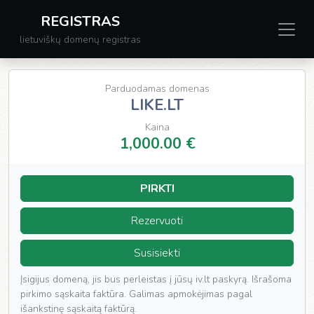
REGISTRAS
lietuviškų domenų registras
Parduodamas domenas
LIKE.LT
Kaina
1,000.00 €
PIRKTI
Rezervuoti
Susisiekti
Įsigijus domeną, jis bus perleistas į jūsų iv.lt paskyrą. Išrašoma
pirkimo sąskaita faktūra. Galimas apmokėjimas pagal
išankstinę sąskaitą faktūrą.