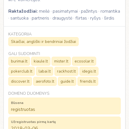
Raktažodžiai:
meilė · pasimatymai · pažintys · romantika
· santuoka · partneris · draugystė · flirtas · ryšys · širdis
KATEGORIJA
Skaičiai, angliški ir bendriniai žodžiai
GALI SUDOMINTI
burimai.lt
kiaule.lt
mister.lt
ecosolar.lt
pokerclub.lt
labai.lt
rackhost.lt
idegis.lt
discover.lt
aerofoto.lt
guide.lt
friends.lt
DOMENO DUOMENYS
Būsena
registruotas
Užregistruotas pirmą kartą
2018-03-06