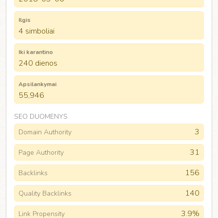
Ilgis
4 simboliai
Iki karantino
240 dienos
Apsilankymai
55,946
SEO DUOMENYS
3
Domain Authority
31
Page Authority
156
Backlinks
140
Quality Backlinks
3.9%
Link Propensity