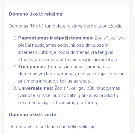
Domeno like.lt reikšmė:
Domenas "like.lt" turi didelę reikšmę dėl kelių priežasčių:
Paprastumas ir atpažįstamumas:
Žodis "like" yra
plačiai naudojamas socialiniuose tinkluose ir
interneto kultūroje, todėl domenas yra lengvai
atpažįstamas ir suprantamas daugeliui vartotojų.
Trumpumas:
Trumpas ir lengvai įsimenamas
domenas yra labai vertingas, nes vartotojai lengviau
prisimena ir naudoja tokius adresus.
Universalumas:
Žodis "like" gali būti naudojamas
įvairiose srityse, nuo socialinių tinklų iki produktų
rekomendacijų ir atsiliepimų platformų.
Domeno like.lt vertė:
Domeno vertė priklauso nuo kelių veiksnių: