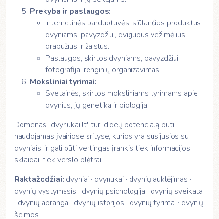
Prekyba ir paslaugos:
Internetinės parduotuvės, siūlančios produktus
dvyniams, pavyzdžiui, dvigubus vežimėlius,
drabužius ir žaislus.
Paslaugos, skirtos dvyniams, pavyzdžiui,
fotografija, renginių organizavimas.
Moksliniai tyrimai:
Svetainės, skirtos moksliniams tyrimams apie
dvynius, jų genetiką ir biologiją.
Domenas "dvynukai.lt" turi didelį potencialą būti
naudojamas įvairiose srityse, kurios yra susijusios su
dvyniais, ir gali būti vertingas įrankis tiek informacijos
sklaidai, tiek verslo plėtrai.
Raktažodžiai:
dvyniai · dvynukai · dvynių auklėjimas ·
dvynių vystymasis · dvynių psichologija · dvynių sveikata
· dvynių apranga · dvynių istorijos · dvynių tyrimai · dvynių
šeimos