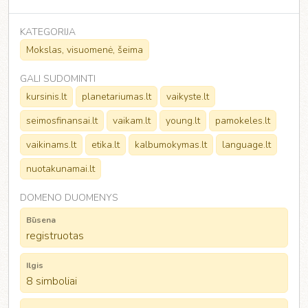
KATEGORIJA
Mokslas, visuomenė, šeima
GALI SUDOMINTI
kursinis.lt
planetariumas.lt
vaikyste.lt
seimosfinansai.lt
vaikam.lt
young.lt
pamokeles.lt
vaikinams.lt
etika.lt
kalbumokymas.lt
language.lt
nuotakunamai.lt
DOMENO DUOMENYS
Būsena
registruotas
Ilgis
8 simboliai