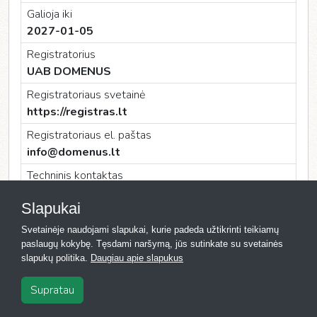
Galioja iki
2027-01-05
Registratorius
UAB DOMENUS
Registratoriaus svetainė
https://registras.lt
Registratoriaus el. paštas
info@domenus.lt
Techninis kontaktas
UAB DOMENUS
Slapukai
Techninio kontakto el. paštas
Svetainėje naudojami slapukai, kurie padeda užtikrinti teikiamų
info@domenus.lt
paslaugų kokybę. Tęsdami naršymą, jūs sutinkate su svetainės
slapukų politika.
Daugiau apie slapukus
Supratau
2026
·
Registras.lt
·
Kontaktai