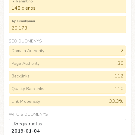
Iki karantino
148 dienos
Apsilankymai
20,173
SEO DUOMENYS
2
Domain Authority
30
Page Authority
112
Backlinks
110
Quality Backlinks
33.3%
Link Propensity
WHOIS DUOMENYS
Užregistruotas
2019-01-04