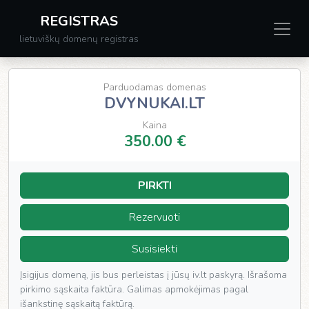
REGISTRAS
lietuviškų domenų registras
Parduodamas domenas
DVYNUKAI.LT
Kaina
350.00 €
PIRKTI
Rezervuoti
Susisiekti
Įsigijus domeną, jis bus perleistas į jūsų iv.lt paskyrą. Išrašoma
pirkimo sąskaita faktūra. Galimas apmokėjimas pagal
išankstinę sąskaitą faktūrą.