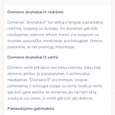
Domeno dvynukai.lt reikšmė:
Domenas "dvynukai.lt" turi aiškią ir lengvai suprantamą
reikšmę, susijusią su dvyniais. Šis domenas gali būti
naudojamas įvairiose srityse, kurios yra susijusios su
dvyniais, pavyzdžiui, medicinoje, psichologijoje, šeimos
planavime, ar net pramogų industrijoje.
Domeno dvynukai.lt vertė:
Domeno vertė priklauso nuo kelių veiksnių, tokių kaip
domeno amžius, jo populiarumas, ir potencialus
naudojimas. "Dvynukai.lt" yra trumpas, lengvai
įsimenamas ir tiesiogiai susijęs su tema, todėl jo vertė
gali būti gana aukšta. Jei domenas jau turi tam tikrą
srautą ar yra senas, jo vertė gali būti dar didesnė.
Panaudojimo galimybės: