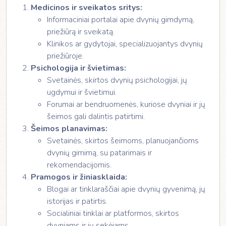
Medicinos ir sveikatos sritys:
Informaciniai portalai apie dvynių gimdymą,
priežiūrą ir sveikatą.
Klinikos ar gydytojai, specializuojantys dvynių
priežiūroje.
Psichologija ir švietimas:
Svetainės, skirtos dvynių psichologijai, jų
ugdymui ir švietimui.
Forumai ar bendruomenės, kuriose dvyniai ir jų
šeimos gali dalintis patirtimi.
Šeimos planavimas:
Svetainės, skirtos šeimoms, planuojančioms
dvynių gimimą, su patarimais ir
rekomendacijomis.
Pramogos ir žiniasklaida:
Blogai ar tinklaraščiai apie dvynių gyvenimą, jų
istorijas ir patirtis.
Socialiniai tinklai ar platformos, skirtos
dvyniams ir jų sekėjams.