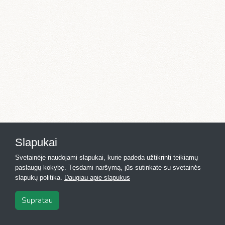
Slapukai
Svetainėje naudojami slapukai, kurie padeda užtikrinti teikiamų
paslaugų kokybę. Tęsdami naršymą, jūs sutinkate su svetainės
slapukų politika.
Daugiau apie slapukus
Supratau
2026
·
Registras.lt
·
Kontaktai