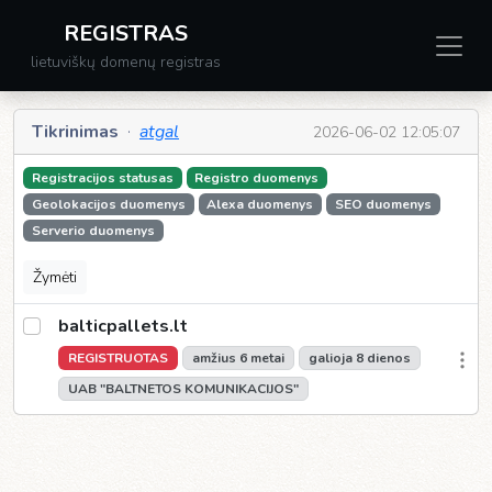
REGISTRAS
lietuviškų domenų registras
Tikrinimas
·
atgal
2026-06-02 12:05:07
Registracijos statusas
Registro duomenys
Geolokacijos duomenys
Alexa duomenys
SEO duomenys
Serverio duomenys
Žymėti
balticpallets.lt
REGISTRUOTAS
amžius 6 metai
galioja 8 dienos
UAB "BALTNETOS KOMUNIKACIJOS"