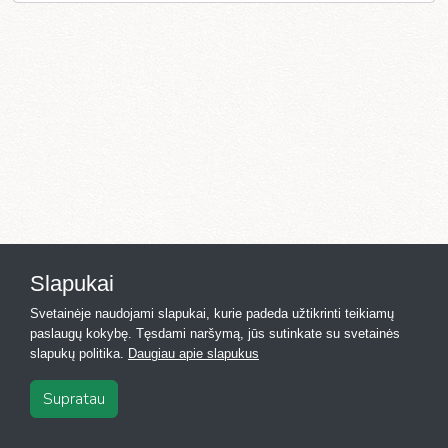
Slapukai
Svetainėje naudojami slapukai, kurie padeda užtikrinti teikiamų
paslaugų kokybę. Tęsdami naršymą, jūs sutinkate su svetainės
slapukų politika.
Daugiau apie slapukus
Supratau
2026
·
Registras.lt
·
Kontaktai