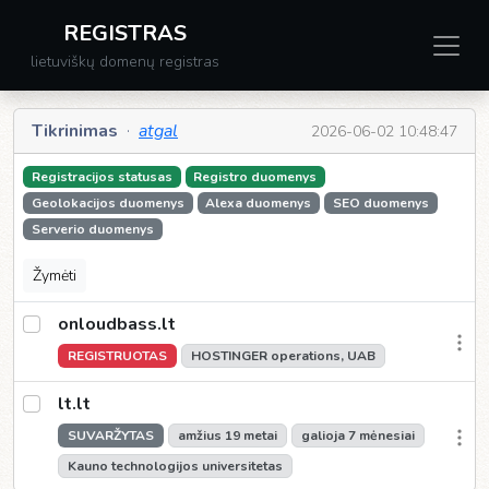
REGISTRAS
lietuviškų domenų registras
Tikrinimas
·
atgal
2026-06-02 10:48:47
Registracijos statusas
Registro duomenys
Geolokacijos duomenys
Alexa duomenys
SEO duomenys
Serverio duomenys
Žymėti
onloudbass.lt
REGISTRUOTAS
HOSTINGER operations, UAB
lt.lt
SUVARŽYTAS
amžius 19 metai
galioja 7 mėnesiai
Kauno technologijos universitetas