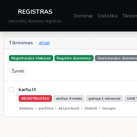
REGISTRAS
Domenai
Statistika
Tikrini
lietuviškų domenų registras
Tikrinimas
·
atgal
Registracijos statusas
Registro duomenys
Geolokacijos duomen
Žymėti
kartu.lt
REGISTRUOTAS
amžius 9 metai
galioja 1 mėnesiai
UAB 
•
•
•
•
detaliau
peržiūra
eksportuoti
Stebėti
Google