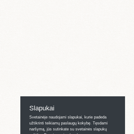
Slapukai
Svetainėje naudojami slapukai, kurie padeda
užtikrinti teikiamų paslaugų kokybę. Tęsdami
naršymą, jūs sutinkate su svetainės slapukų