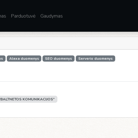
mas
Parduotuvė
Gaudymas
ys
Alexa duomenys
SEO duomenys
Serverio duomenys
"BALTNETOS KOMUNIKACIJOS"