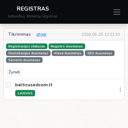
REGISTRAS
lietuviškų domenų registras
Tikrinimas
·
atgal
2026-05-25 12:22:30
Registracijos statusas
Registro duomenys
Geolokacijos duomenys
Alexa duomenys
SEO duomenys
Serverio duomenys
Žymėti
balticusedcom.lt
LAISVAS