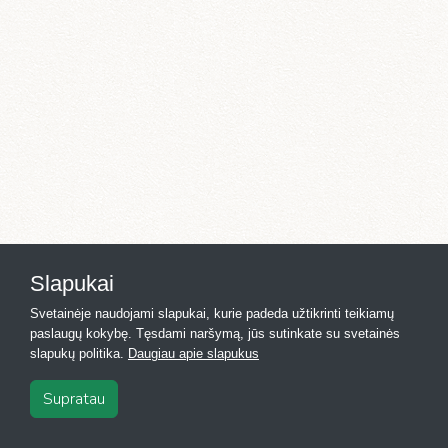
Slapukai
Svetainėje naudojami slapukai, kurie padeda užtikrinti teikiamų
paslaugų kokybę. Tęsdami naršymą, jūs sutinkate su svetainės
slapukų politika.
Daugiau apie slapukus
Supratau
2026
·
Registras.lt
·
Kontaktai