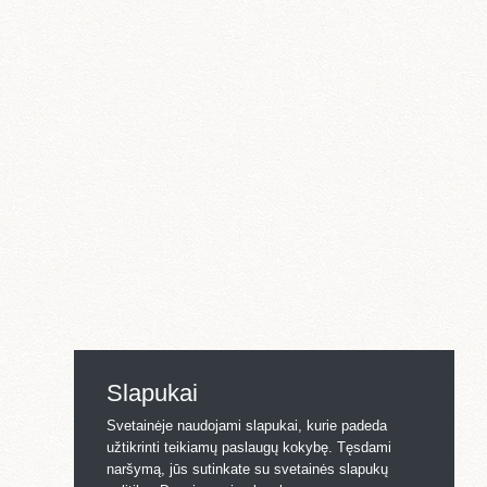
Slapukai
Svetainėje naudojami slapukai, kurie padeda
užtikrinti teikiamų paslaugų kokybę. Tęsdami
naršymą, jūs sutinkate su svetainės slapukų