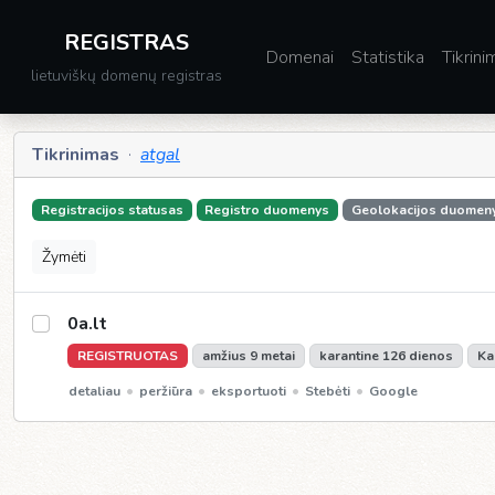
REGISTRAS
Domenai
Statistika
Tikrini
lietuviškų domenų registras
Tikrinimas
·
atgal
Registracijos statusas
Registro duomenys
Geolokacijos duomen
Žymėti
0a.lt
REGISTRUOTAS
amžius 9 metai
karantine 126 dienos
Ka
•
•
•
•
detaliau
peržiūra
eksportuoti
Stebėti
Google