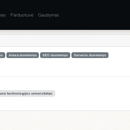
mas
Parduotuvė
Gaudymas
ys
Alexa duomenys
SEO duomenys
Serverio duomenys
uno technologijos universitetas