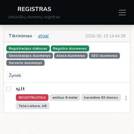
REGISTRAS
lietuviškų domenų registras
Tikrinimas
·
atgal
2026-05-19 14:44:38
Registracijos statusas
Registro duomenys
Geolokacijos duomenys
Alexa duomenys
SEO duomenys
Serverio duomenys
Žymėti
sj.lt
REGISTRUOTAS
amžius 6 metai
karantine 63 dienos
Telia Lietuva, AB