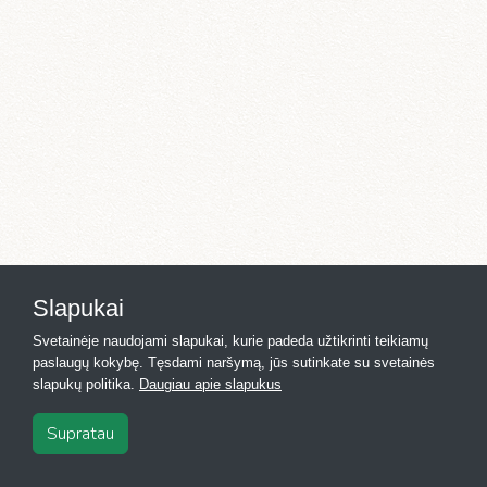
Slapukai
Svetainėje naudojami slapukai, kurie padeda užtikrinti teikiamų
paslaugų kokybę. Tęsdami naršymą, jūs sutinkate su svetainės
slapukų politika.
Daugiau apie slapukus
Supratau
2026
·
Registras.lt
·
Kontaktai