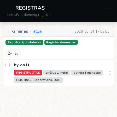
REGISTRAS
lietuviškų domenų registras
Tikrinimas
·
atgal
2026-05-14 17:52:53
Registracijos statusas
Registro duomenys
Žymėti
bylos.lt
REGISTRUOTAS
amžius 1 metai
galioja 8 mėnesiai
HOSTINGER operations, UAB