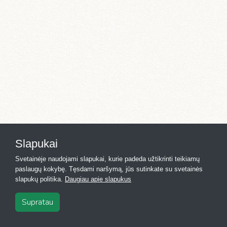
Slapukai
Svetainėje naudojami slapukai, kurie padeda užtikrinti teikiamų
paslaugų kokybę. Tęsdami naršymą, jūs sutinkate su svetainės
slapukų politika.
Daugiau apie slapukus
Supratau
2026
·
Registras.lt
·
Kontaktai