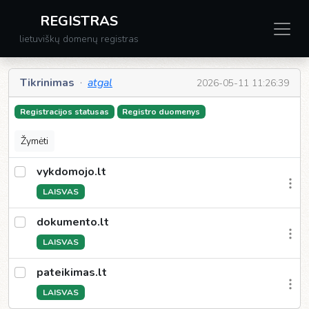
REGISTRAS
lietuviškų domenų registras
Tikrinimas
·
atgal
2026-05-11 11:26:39
Registracijos statusas
Registro duomenys
Žymėti
vykdomojo.lt
LAISVAS
dokumento.lt
LAISVAS
pateikimas.lt
LAISVAS