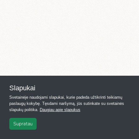
Slapukai
Svetainėje naudojami slapukai, kurie padeda užtikrinti teikiamų
paslaugų kokybę. Tęsdami naršymą, jūs sutinkate su svetainės
slapukų politika.
Daugiau apie slapukus
Supratau
2026
·
Registras.lt
·
Kontaktai