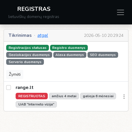
REGISTRAS
lietuviškų domenų registras
Tikrinimas
·
atgal
2026-05-10 20:29:24
Registracijos statusas
Registro duomenys
Geolokacijos duomenys
Alexa duomenys
SEO duomenys
Serverio duomenys
Žymėti
range.lt
REGISTRUOTAS
amžius 4 metai
galioja 6 mėnesiai
UAB "Interneto vizija"