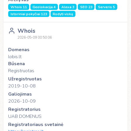
Whois 11
Geolokacija 4
Alexa 3
SEO 23
Serveris 5
Istoriniai pokyčiai 123
Rodyti viską
Whois
2026-05-09 00:50:06
Domenas
lobis.lt
Būsena
Registruotas
Užregistruotas
2019-10-08
Galiojimas
2026-10-09
Registratorius
UAB DOMENUS
Registratoriaus svetainė