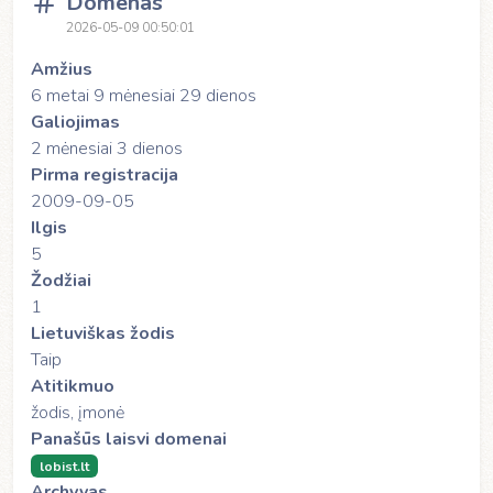
Domenas
2026-05-09 00:50:01
Amžius
6 metai 9 mėnesiai 29 dienos
Galiojimas
2 mėnesiai 3 dienos
Pirma registracija
2009-09-05
Ilgis
5
Žodžiai
1
Lietuviškas žodis
Taip
Atitikmuo
žodis, įmonė
Panašūs laisvi domenai
lobist.lt
Archyvas