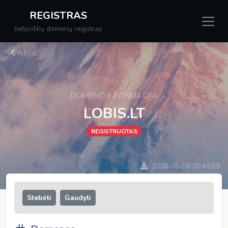
REGISTRAS
lietuviškų domenų registras
Atgal
DOMENO INFORMACIJA
LOBIS.LT
REGISTRUOTAS
2026-05-09 00:49:59
Stebėti
Gaudyti