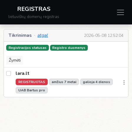
REGISTRAS
lietuviškų domenų registras
Tikrinimas
·
atgal
2026-05-08 12:52:04
Registracijos statusas
Registro duomenys
Žymėti
lara.lt
REGISTRUOTAS
amžius 7 metai
galioja 4 dienos
UAB Bartus pro