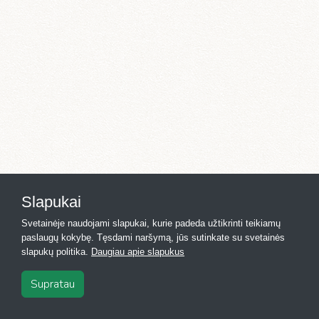
Slapukai
Svetainėje naudojami slapukai, kurie padeda užtikrinti teikiamų
paslaugų kokybę. Tęsdami naršymą, jūs sutinkate su svetainės
slapukų politika.
Daugiau apie slapukus
Supratau
2026
·
Registras.lt
·
Kontaktai