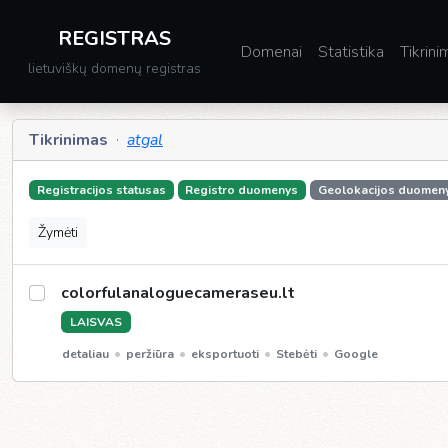
REGISTRAS
Domenai
Statistika
Tikrini
lietuviškų domenų registras
Tikrinimas
·
atgal
Registracijos statusas
Registro duomenys
Geolokacijos duomen
Žymėti
colorfulanaloguecameraseu.lt
LAISVAS
•
•
•
•
detaliau
peržiūra
eksportuoti
Stebėti
Google