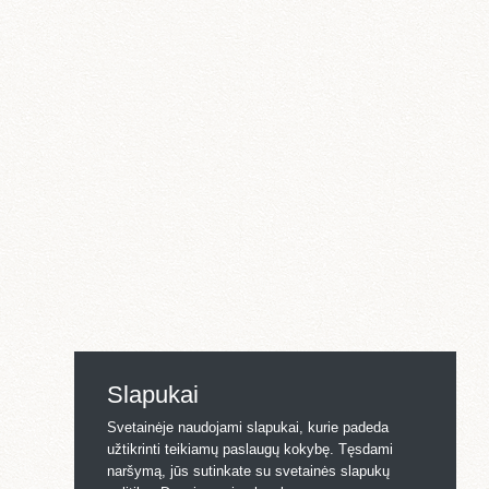
Slapukai
Svetainėje naudojami slapukai, kurie padeda
užtikrinti teikiamų paslaugų kokybę. Tęsdami
naršymą, jūs sutinkate su svetainės slapukų