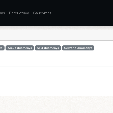
mas
Parduotuvė
Gaudymas
ys
Alexa duomenys
SEO duomenys
Serverio duomenys