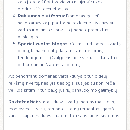
kaip juos prižiūrėti, kokie yra naujausi rinkos
produktai ir technologijos.
Reklamos platforma:
Domenas gali būti
naudojamas kaip platforma reklamuoti įvairias su
vartais ir durimis susijusias įmones, produktus ir
paslaugas.
Specializuotas blogas:
Galima kurti specializuotą
blogą, kuriame būtų dalijamasi naujienomis,
tendencijomis ir įžvalgomis apie vartus ir duris, taip
pritraukiant ir išlaikant auditoriją.
Apibendrinant, domenas vartai-durys.lt turi didelę
reikšmę ir vertę, nes yra tiesiogiai susijęs su konkrečia
veiklos sritimi ir turi daug įvairių panaudojimo galimybių.
Raktažodžiai:
vartai · durys · vartų montavimas · durų
montavimas · vartų remontas · durų remontas · garažo
vartai · laiptinės durys · automatika · apsaugos sistemos