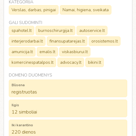
KATEGORIJA
Verslas, darbas, pinigai
Namai, higiena, sveikata
GALI SUDOMINTI
spahotel.lt
burnoschirurgija.lt
autoservice.lt
interjerodarbai.lt
finansupatarejas.lt
orosistemos.lt
amunicija.lt
emalis.lt
viskasbiurui.lt
komercinespatalpos.lt
advocacy.lt
bikini.lt
DOMENO DUOMENYS
Būsena
registruotas
Ilgis
12 simboliai
Iki karantino
220 dienos