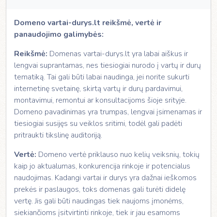
Domeno vartai-durys.lt reikšmė, vertė ir
panaudojimo galimybės:
Reikšmė:
Domenas vartai-durys.lt yra labai aiškus ir
lengvai suprantamas, nes tiesiogiai nurodo į vartų ir durų
tematiką. Tai gali būti labai naudinga, jei norite sukurti
internetinę svetainę, skirtą vartų ir durų pardavimui,
montavimui, remontui ar konsultacijoms šioje srityje.
Domeno pavadinimas yra trumpas, lengvai įsimenamas ir
tiesiogiai susijęs su veiklos sritimi, todėl gali padėti
pritraukti tikslinę auditoriją.
Vertė:
Domeno vertė priklauso nuo kelių veiksnių, tokių
kaip jo aktualumas, konkurencija rinkoje ir potencialus
naudojimas. Kadangi vartai ir durys yra dažnai ieškomos
prekės ir paslaugos, toks domenas gali turėti didelę
vertę. Jis gali būti naudingas tiek naujoms įmonėms,
siekiančioms įsitvirtinti rinkoje, tiek ir jau esamoms