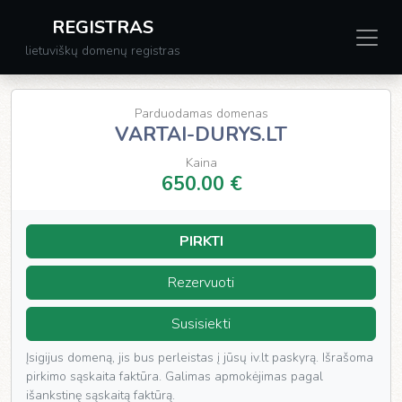
REGISTRAS
lietuviškų domenų registras
Parduodamas domenas
VARTAI-DURYS.LT
Kaina
650.00 €
PIRKTI
Rezervuoti
Susisiekti
Įsigijus domeną, jis bus perleistas į jūsų iv.lt paskyrą. Išrašoma
pirkimo sąskaita faktūra. Galimas apmokėjimas pagal
išankstinę sąskaitą faktūrą.