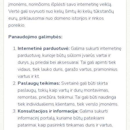
įmonėms, norinčioms išplėsti savo internetinę veiklą.
Vertė gali svyruoti nuo kelių šimtų iki kelių tūkstančių
eurų, priklausomai nuo domeno istorijos ir rinkos
poreikio.
Panaudojimo galimybės:
Internetinė parduotuvė:
Galima sukurti internetinę
parduotuvę, kurioje būtų siūlomi įvairūs vartai ir
durys, jų priedai bei aksesuarai. Tai gali apimti tiek
vidaus, tiek lauko duris, garažo vartus, pramoninius
vartus ir kt.
Paslaugų teikimas:
Svetainė gali būti skirta
paslaugų, tokių kaip vartų ir durų montavimas,
remontas, priežiūra, teikimui. Tai gali būti naudinga
tiek individualiems klientams, tiek verslo įmonėms.
Konsultacijos ir informacija:
Galima sukurti
informacinį portalą, kuriame būtų pateikiami
patarimai, kaip pasirinkti tinkamas duris ir vartus,