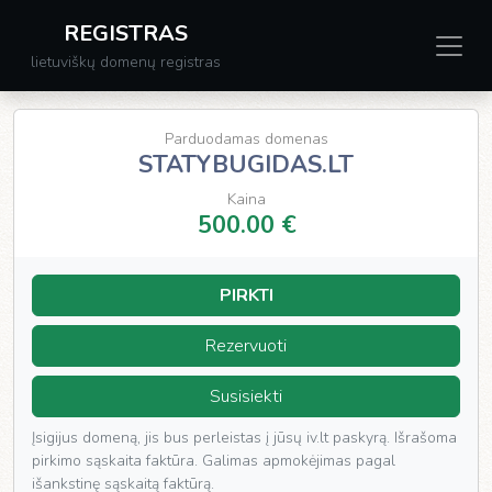
REGISTRAS
lietuviškų domenų registras
Parduodamas domenas
STATYBUGIDAS.LT
Kaina
500.00 €
PIRKTI
Rezervuoti
Susisiekti
Įsigijus domeną, jis bus perleistas į jūsų iv.lt paskyrą. Išrašoma
pirkimo sąskaita faktūra. Galimas apmokėjimas pagal
išankstinę sąskaitą faktūrą.