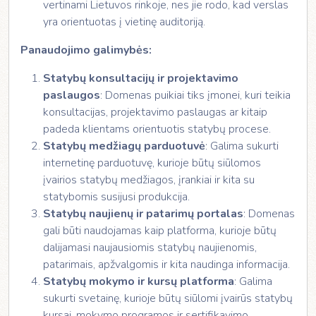
vertinami Lietuvos rinkoje, nes jie rodo, kad verslas
yra orientuotas į vietinę auditoriją.
Panaudojimo galimybės:
Statybų konsultacijų ir projektavimo
paslaugos
: Domenas puikiai tiks įmonei, kuri teikia
konsultacijas, projektavimo paslaugas ar kitaip
padeda klientams orientuotis statybų procese.
Statybų medžiagų parduotuvė
: Galima sukurti
internetinę parduotuvę, kurioje būtų siūlomos
įvairios statybų medžiagos, įrankiai ir kita su
statybomis susijusi produkcija.
Statybų naujienų ir patarimų portalas
: Domenas
gali būti naudojamas kaip platforma, kurioje būtų
dalijamasi naujausiomis statybų naujienomis,
patarimais, apžvalgomis ir kita naudinga informacija.
Statybų mokymo ir kursų platforma
: Galima
sukurti svetainę, kurioje būtų siūlomi įvairūs statybų
kursai, mokymo programos ir sertifikavimo