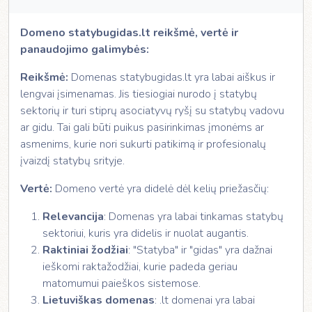
Domeno statybugidas.lt reikšmė, vertė ir
panaudojimo galimybės:
Reikšmė:
Domenas statybugidas.lt yra labai aiškus ir
lengvai įsimenamas. Jis tiesiogiai nurodo į statybų
sektorių ir turi stiprų asociatyvų ryšį su statybų vadovu
ar gidu. Tai gali būti puikus pasirinkimas įmonėms ar
asmenims, kurie nori sukurti patikimą ir profesionalų
įvaizdį statybų srityje.
Vertė:
Domeno vertė yra didelė dėl kelių priežasčių:
Relevancija
: Domenas yra labai tinkamas statybų
sektoriui, kuris yra didelis ir nuolat augantis.
Raktiniai žodžiai
: "Statyba" ir "gidas" yra dažnai
ieškomi raktažodžiai, kurie padeda geriau
matomumui paieškos sistemose.
Lietuviškas domenas
: .lt domenai yra labai