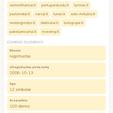
seimosfinansai.lt
perkuparduodu.lt
tyrimas.lt
pastomatai.lt
narvai.lt
tunas.lt
auto-mokykla.lt
medziogrindys.lt
idekliukai.lt
turtogrupe.lt
pakeliamivartai.lt
investing.lt
DOMENO DUOMENYS
Būsena
registruotas
Užregistruotas pirmą kartą
2006-10-13
Ilgis
12 simboliai
Iki karantino
100 dienos