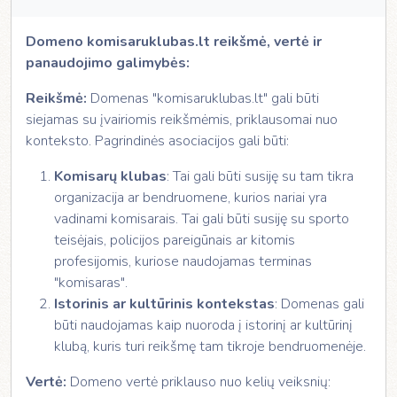
Domeno komisaruklubas.lt reikšmė, vertė ir
panaudojimo galimybės:
Reikšmė:
Domenas "komisaruklubas.lt" gali būti
siejamas su įvairiomis reikšmėmis, priklausomai nuo
konteksto. Pagrindinės asociacijos gali būti:
Komisarų klubas
: Tai gali būti susiję su tam tikra
organizacija ar bendruomene, kurios nariai yra
vadinami komisarais. Tai gali būti susiję su sporto
teisėjais, policijos pareigūnais ar kitomis
profesijomis, kuriose naudojamas terminas
"komisaras".
Istorinis ar kultūrinis kontekstas
: Domenas gali
būti naudojamas kaip nuoroda į istorinį ar kultūrinį
klubą, kuris turi reikšmę tam tikroje bendruomenėje.
Vertė:
Domeno vertė priklauso nuo kelių veiksnių: