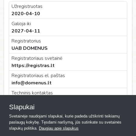
Užregistruotas
2020-04-10
Galioja iki
2027-04-11
Registratorius
UAB DOMENUS
Registratoriaus svetainė
https://registras.lt
Registratoriaus el. paštas
info@domenus.lt
Techninis kontaktas
UAB DOMENUS
Slapukai
Techninio kontakto el. paštas
Svetainėje naudojami slapukai, kurie padeda užtikrinti teikiamų
info@domenus.lt
paslaugų kokybę. Tęsdami naršymą, jūs sutinkate su svetainės
slapukų politika.
Daugiau apie slapukus