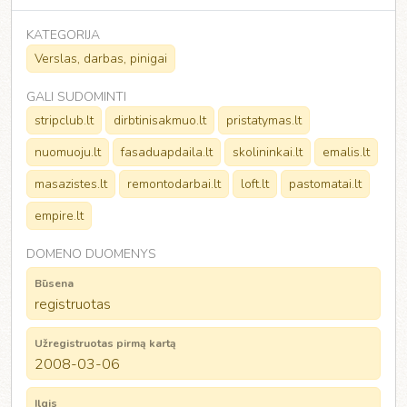
KATEGORIJA
Verslas, darbas, pinigai
GALI SUDOMINTI
stripclub.lt
dirbtinisakmuo.lt
pristatymas.lt
nuomuoju.lt
fasaduapdaila.lt
skolininkai.lt
emalis.lt
masazistes.lt
remontodarbai.lt
loft.lt
pastomatai.lt
empire.lt
DOMENO DUOMENYS
Būsena
registruotas
Užregistruotas pirmą kartą
2008-03-06
Ilgis