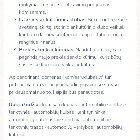
mokymai, kursai ir sertifikavimo programos
komisarams.
Istorinis ar kultūrinis klubas
: Sukurti internetinę
svetainę, skirtą istorinio ar kultūrinio klubo veiklai,
kur būtų dalijamasi informacija apie klubo istoriją,
renginius ir narius.
Prekės ženklo kūrimas
: Naudoti domeną kaip
pagrindą naujo prekės ženklo kūrimui, kuris būtų
susijęs su komisarų veikla ar kultūra.
Apibendrinant, domenas "komisaruklubas.lt" turi
potencialą būti vertingu ir naudingu įvairiose srityse,
priklausomai nuo to, kaip jis bus panaudotas.
Raktažodžiai:
komisarų klubas · automobilių sportas ·
lenktynės · automobilių klubas · lenktynininkai ·
automobilių entuziastai · sportiniai automobiliai ·
lenktynių trasos · automobilių varžybos · automobilių
kultūra