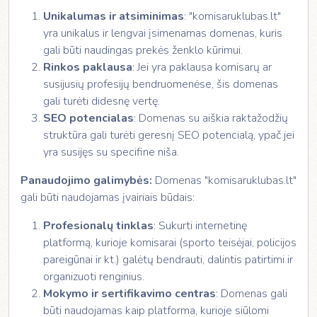
Unikalumas ir atsiminimas
: "komisaruklubas.lt"
yra unikalus ir lengvai įsimenamas domenas, kuris
gali būti naudingas prekės ženklo kūrimui.
Rinkos paklausa
: Jei yra paklausa komisarų ar
susijusių profesijų bendruomenėse, šis domenas
gali turėti didesnę vertę.
SEO potencialas
: Domenas su aiškia raktažodžių
struktūra gali turėti geresnį SEO potencialą, ypač jei
yra susijęs su specifine niša.
Panaudojimo galimybės:
Domenas "komisaruklubas.lt"
gali būti naudojamas įvairiais būdais:
Profesionalų tinklas
: Sukurti internetinę
platformą, kurioje komisarai (sporto teisėjai, policijos
pareigūnai ir kt.) galėtų bendrauti, dalintis patirtimi ir
organizuoti renginius.
Mokymo ir sertifikavimo centras
: Domenas gali
būti naudojamas kaip platforma, kurioje siūlomi