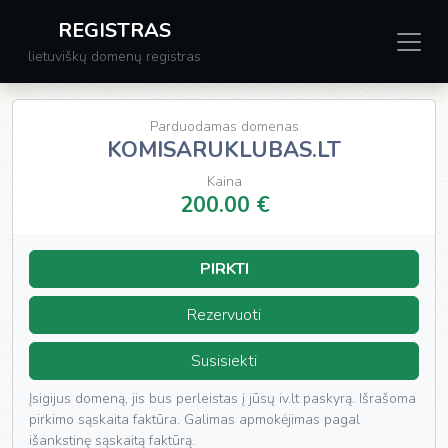
REGISTRAS
lietuviškų domenų registras
Parduodamas domenas
KOMISARUKLUBAS.LT
Kaina
200.00 €
PIRKTI
Rezervuoti
Susisiekti
Įsigijus domeną, jis bus perleistas į jūsų iv.lt paskyrą. Išrašoma
pirkimo sąskaita faktūra. Galimas apmokėjimas pagal
išankstinę sąskaitą faktūrą.