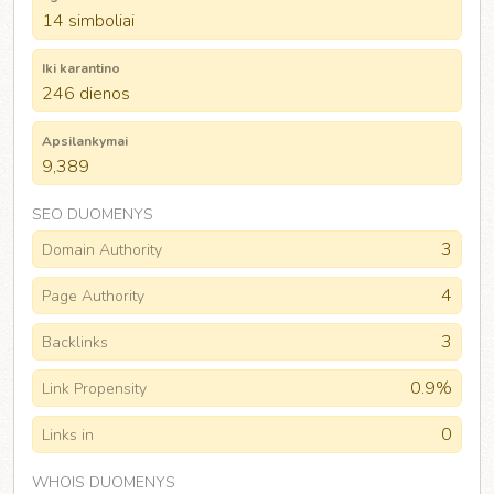
14 simboliai
Iki karantino
246 dienos
Apsilankymai
9,389
SEO DUOMENYS
3
Domain Authority
4
Page Authority
3
Backlinks
0.9%
Link Propensity
0
Links in
WHOIS DUOMENYS